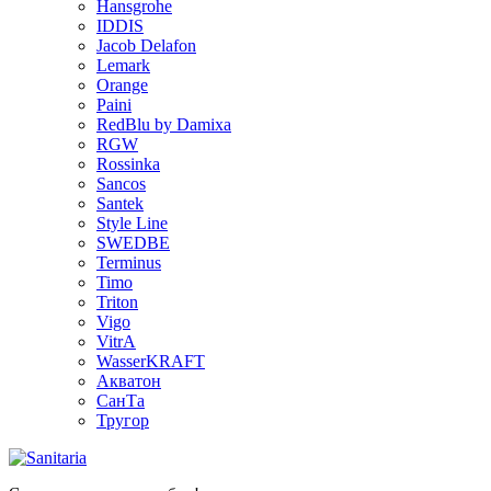
Hansgrohe
IDDIS
Jacob Delafon
Lemark
Orange
Paini
RedBlu by Damixa
RGW
Rossinka
Sancos
Santek
Style Line
SWEDBE
Terminus
Timo
Triton
Vigo
VitrA
WasserKRAFT
Акватон
СанТа
Тругор