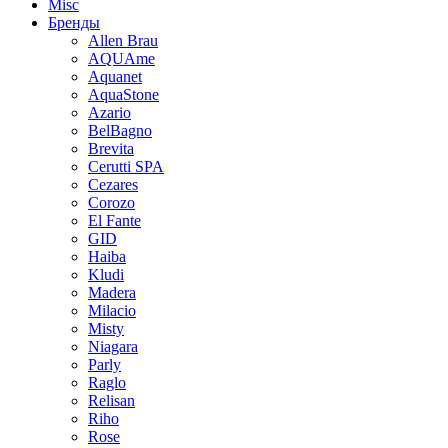
Misc
Бренды
Allen Brau
AQUAme
Aquanet
AquaStone
Azario
BelBagno
Brevita
Cerutti SPA
Cezares
Corozo
El Fante
GID
Haiba
Kludi
Madera
Milacio
Misty
Niagara
Parly
Raglo
Relisan
Riho
Rose