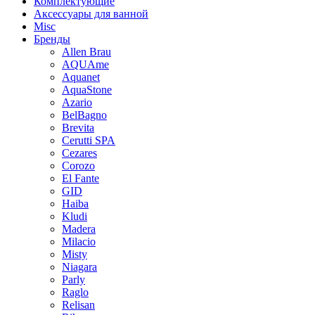
Комплектующие
Аксессуары для ванной
Misc
Бренды
Allen Brau
AQUAme
Aquanet
AquaStone
Azario
BelBagno
Brevita
Cerutti SPA
Cezares
Corozo
El Fante
GID
Haiba
Kludi
Madera
Milacio
Misty
Niagara
Parly
Raglo
Relisan