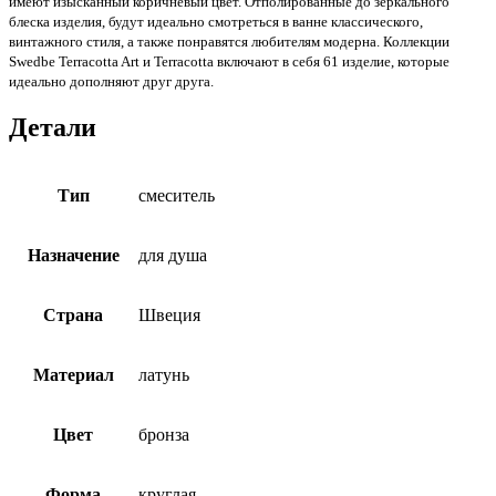
имеют изысканный коричневый цвет. Отполированные до зеркального
блеска изделия, будут идеально смотреться в ванне классического,
винтажного стиля, а также понравятся любителям модерна. Коллекции
Swedbe Terracotta Art и Terracotta включают в себя 61 изделие, которые
идеально дополняют друг друга.
Детали
Тип
смеситель
Назначение
для душа
Страна
Швеция
Материал
латунь
Цвет
бронза
Форма
круглая