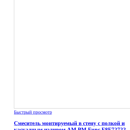
Быстрый просмотр
Смеситель монтируемый в стену с полкой и
каскадным изливом AM.PM Func F8F72722