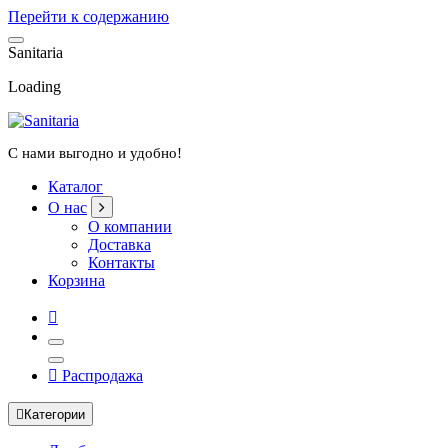
Перейти к содержанию
S
a
n
i
t
a
r
i
a
Loading
С нами выгодно и удобно!
Каталог
О нас
О компании
Доставка
Контакты
Корзина
Распродажа
Категории