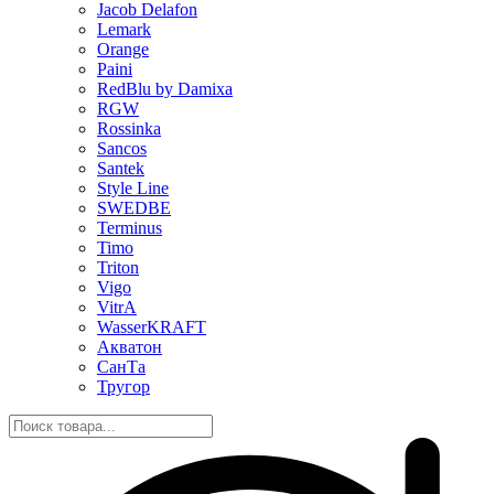
Jacob Delafon
Lemark
Orange
Paini
RedBlu by Damixa
RGW
Rossinka
Sancos
Santek
Style Line
SWEDBE
Terminus
Timo
Triton
Vigo
VitrA
WasserKRAFT
Акватон
СанТа
Тругор