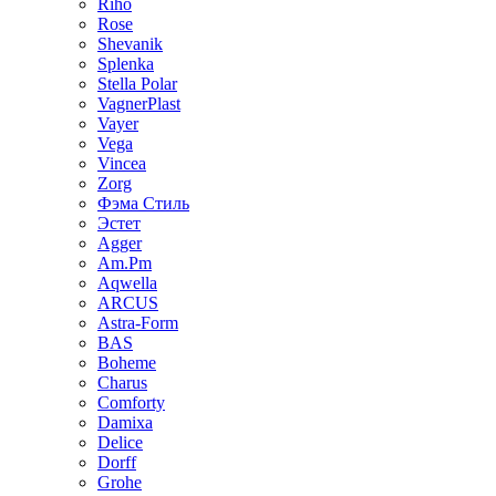
Riho
Rose
Shevanik
Splenka
Stella Polar
VagnerPlast
Vayer
Vega
Vincea
Zorg
Фэма Стиль
Эстет
Agger
Am.Pm
Aqwella
ARCUS
Astra-Form
BAS
Boheme
Charus
Comforty
Damixa
Delice
Dorff
Grohe