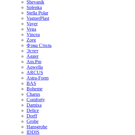
Shevanik
Splenka
Stella Polar
VagnerPlast
Vayer
Vega
Vincea
Zorg
Фэма Стиль
Эстет
Agger
Am.Pm
Aqwella
ARCUS
Astra-Form
BAS
Boheme
Charus
Comforty
Damixa
Delice
Dorff
Grohe
Hansgrohe
IDDIS