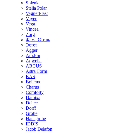
Splenka
Stella Polar
VagnerPlast
Vayer
Vega
Vincea
Zorg
Фэма Стиль
Эстет
Agger
Am.Pm
Aqwella
ARCUS
Astra-Form
BAS
Boheme
Charus
Comforty
Damixa
Delice
Dorff
Grohe
Hansgrohe
IDDIS
Jacob Delafon