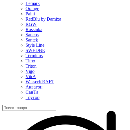
Lemark
Orange
Paini
RedBlu by Damixa
RGW
Rossinka
Sancos
Santek
Style Line
SWEDBE
Terminus
Timo
Triton
Vigo
VitrA
WasserKRAFT
Акватон
СанТа
Тругор