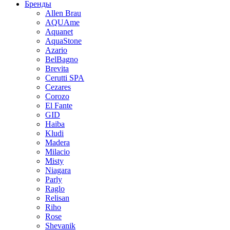
Бренды
Allen Brau
AQUAme
Aquanet
AquaStone
Azario
BelBagno
Brevita
Cerutti SPA
Cezares
Corozo
El Fante
GID
Haiba
Kludi
Madera
Milacio
Misty
Niagara
Parly
Raglo
Relisan
Riho
Rose
Shevanik