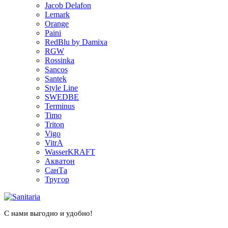
Jacob Delafon
Lemark
Orange
Paini
RedBlu by Damixa
RGW
Rossinka
Sancos
Santek
Style Line
SWEDBE
Terminus
Timo
Triton
Vigo
VitrA
WasserKRAFT
Акватон
СанТа
Тругор
С нами выгодно и удобно!