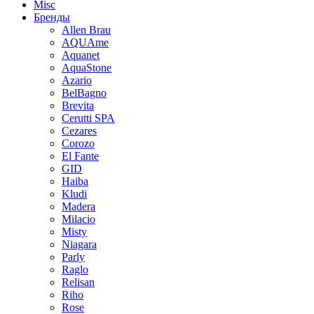
Misc
Бренды
Allen Brau
AQUAme
Aquanet
AquaStone
Azario
BelBagno
Brevita
Cerutti SPA
Cezares
Corozo
El Fante
GID
Haiba
Kludi
Madera
Milacio
Misty
Niagara
Parly
Raglo
Relisan
Riho
Rose