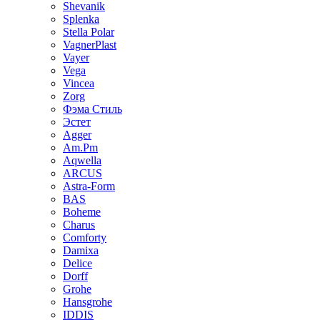
Shevanik
Splenka
Stella Polar
VagnerPlast
Vayer
Vega
Vincea
Zorg
Фэма Стиль
Эстет
Agger
Am.Pm
Aqwella
ARCUS
Astra-Form
BAS
Boheme
Charus
Comforty
Damixa
Delice
Dorff
Grohe
Hansgrohe
IDDIS