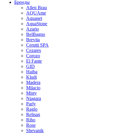
Бренды
Allen Brau
AQUAme
Aquanet
AquaStone
Azario
BelBagno
Brevita
Cerutti SPA
Cezares
Corozo
El Fante
GID
Haiba
Kludi
Madera
Milacio
Misty
Niagara
Parly
Raglo
Relisan
Riho
Rose
Shevanik