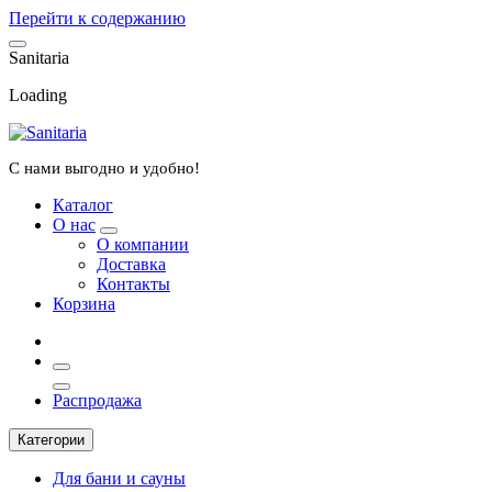
Перейти к содержанию
S
a
n
i
t
a
r
i
a
Loading
С нами выгодно и удобно!
Каталог
О нас
О компании
Доставка
Контакты
Корзина
Распродажа
Категории
Для бани и сауны