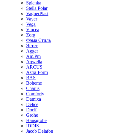
Splenka
Stella Polar
VagnerPlast
Vayer
Vega
Vincea
Zorg
Фэма Стиль
Эстет
Agger
Am.Pm
Aqwella
ARCUS
Astra-Form
BAS
Boheme
Charus
Comforty
Damixa
Delice
Dorff
Grohe
Hansgrohe
IDDIS
Jacob Delafon