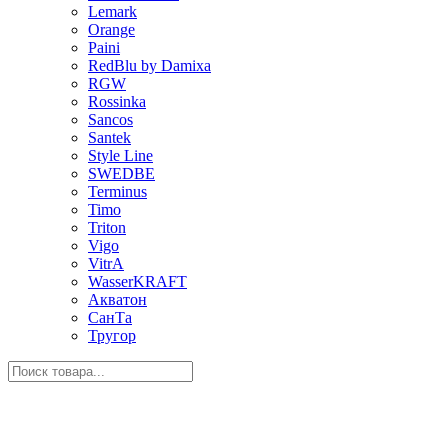
Lemark
Orange
Paini
RedBlu by Damixa
RGW
Rossinka
Sancos
Santek
Style Line
SWEDBE
Terminus
Timo
Triton
Vigo
VitrA
WasserKRAFT
Акватон
СанТа
Тругор