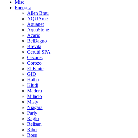
Misc
Бренды
Allen Brau
AQUAme
Aquanet
AquaStone
Azario
BelBagno
Brevita
Cerutti SPA
Cezares
Corozo
El Fante
GID
Haiba
Kludi
Madera
Milacio
Misty
Niagara
Parly
Raglo
Relisan
Riho
Rose