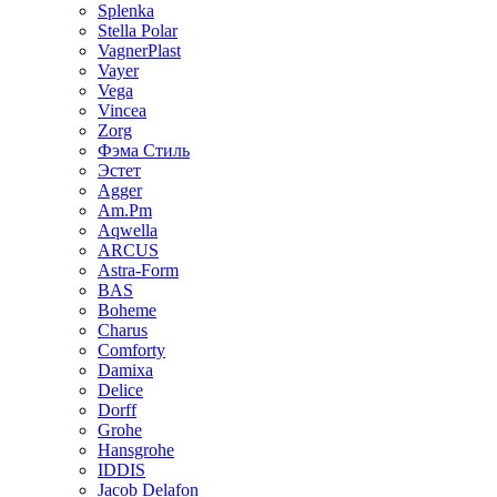
Splenka
Stella Polar
VagnerPlast
Vayer
Vega
Vincea
Zorg
Фэма Стиль
Эстет
Agger
Am.Pm
Aqwella
ARCUS
Astra-Form
BAS
Boheme
Charus
Comforty
Damixa
Delice
Dorff
Grohe
Hansgrohe
IDDIS
Jacob Delafon