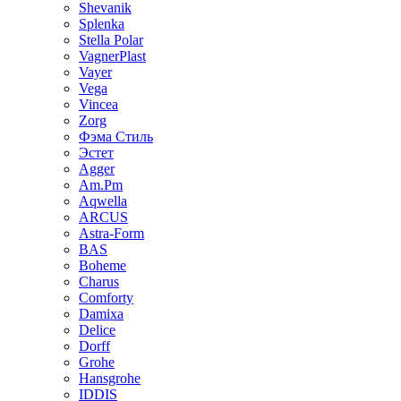
Shevanik
Splenka
Stella Polar
VagnerPlast
Vayer
Vega
Vincea
Zorg
Фэма Стиль
Эстет
Agger
Am.Pm
Aqwella
ARCUS
Astra-Form
BAS
Boheme
Charus
Comforty
Damixa
Delice
Dorff
Grohe
Hansgrohe
IDDIS