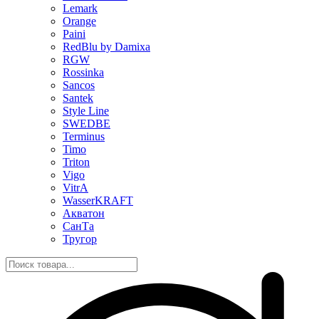
Lemark
Orange
Paini
RedBlu by Damixa
RGW
Rossinka
Sancos
Santek
Style Line
SWEDBE
Terminus
Timo
Triton
Vigo
VitrA
WasserKRAFT
Акватон
СанТа
Тругор