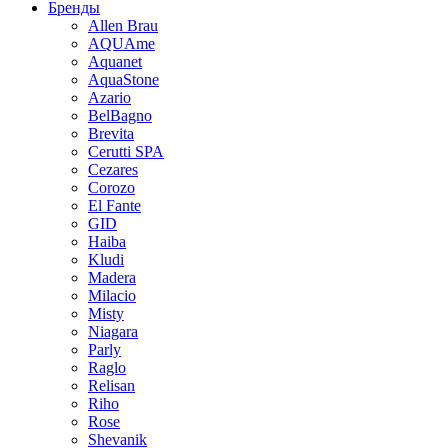
Бренды
Allen Brau
AQUAme
Aquanet
AquaStone
Azario
BelBagno
Brevita
Cerutti SPA
Cezares
Corozo
El Fante
GID
Haiba
Kludi
Madera
Milacio
Misty
Niagara
Parly
Raglo
Relisan
Riho
Rose
Shevanik