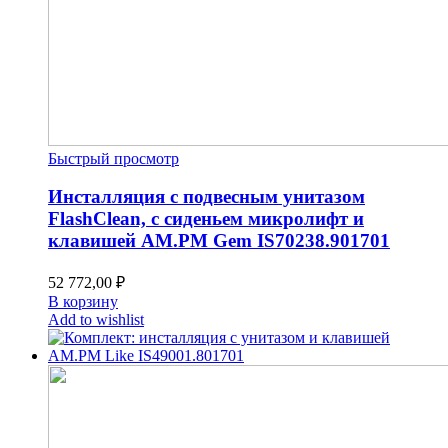
Быстрый просмотр
Инсталляция с подвесным унитазом
FlashClean, с сиденьем микролифт и
клавишей AM.PM Gem IS70238.901701
52 772,00
₽
В корзину
Add to wishlist