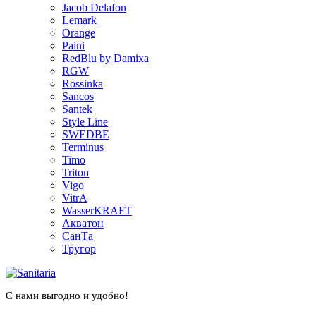
Jacob Delafon
Lemark
Orange
Paini
RedBlu by Damixa
RGW
Rossinka
Sancos
Santek
Style Line
SWEDBE
Terminus
Timo
Triton
Vigo
VitrA
WasserKRAFT
Акватон
СанТа
Тругор
С нами выгодно и удобно!