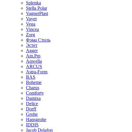
Splenka
Stella Polar
VagnerPlast
Vayer
Vega
Vincea
Zorg
Фэма Стиль
Эстет
Agger
Am.Pm
Aqwella
ARCUS
Astra-Form
BAS
Boheme
Charus
Comforty
Damixa
Delice
Dorff
Grohe
Hansgrohe
IDDIS
Jacob Delafon