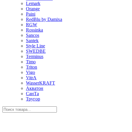
Lemark
Orange
Paini
RedBlu by Damixa
RGW
Rossinka
Sancos
Santek
Style Line
SWEDBE
Terminus
Timo
Triton
Vigo
VitrA
WasserKRAFT
Акватон
СанТа
Тругор