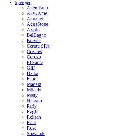
Бренды
Allen Brau
AQUAme
Aquanet
AquaStone
Azario
BelBagno
Brevita
Cerutti SPA
Cezares
Corozo
El Fante
GID
Haiba
Kludi
Madera
Milacio
Misty
Niagara
Parly
Raglo
Relisan
Riho
Rose
Shevanik