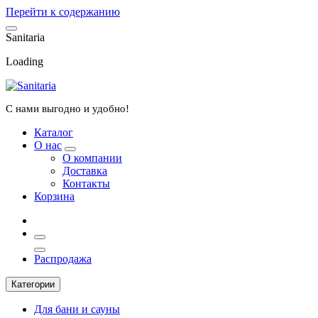
Перейти к содержанию
S
a
n
i
t
a
r
i
a
Loading
С нами выгодно и удобно!
Каталог
О нас
О компании
Доставка
Контакты
Корзина
Распродажа
Категории
Для бани и сауны