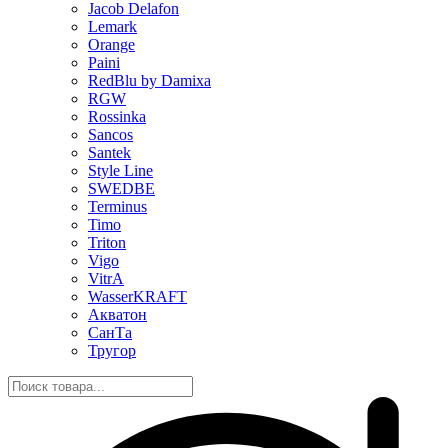
Jacob Delafon
Lemark
Orange
Paini
RedBlu by Damixa
RGW
Rossinka
Sancos
Santek
Style Line
SWEDBE
Terminus
Timo
Triton
Vigo
VitrA
WasserKRAFT
Акватон
СанТа
Тругор