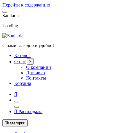
Перейти к содержанию
S
a
n
i
t
a
r
i
a
Loading
С нами выгодно и удобно!
Каталог
О нас
О компании
Доставка
Контакты
Корзина
Распродажа
Категории