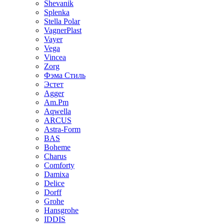
Shevanik
Splenka
Stella Polar
VagnerPlast
Vayer
Vega
Vincea
Zorg
Фэма Стиль
Эстет
Agger
Am.Pm
Aqwella
ARCUS
Astra-Form
BAS
Boheme
Charus
Comforty
Damixa
Delice
Dorff
Grohe
Hansgrohe
IDDIS