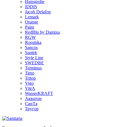
Hansgrohe
IDDIS
Jacob Delafon
Lemark
Orange
Paini
RedBlu by Damixa
RGW
Rossinka
Sancos
Santek
Style Line
SWEDBE
Terminus
Timo
Triton
Vigo
VitrA
WasserKRAFT
Акватон
СанТа
Тругор