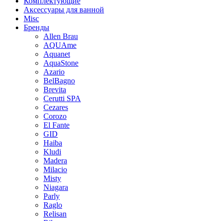
Комплектующие
Аксессуары для ванной
Misc
Бренды
Allen Brau
AQUAme
Aquanet
AquaStone
Azario
BelBagno
Brevita
Cerutti SPA
Cezares
Corozo
El Fante
GID
Haiba
Kludi
Madera
Milacio
Misty
Niagara
Parly
Raglo
Relisan