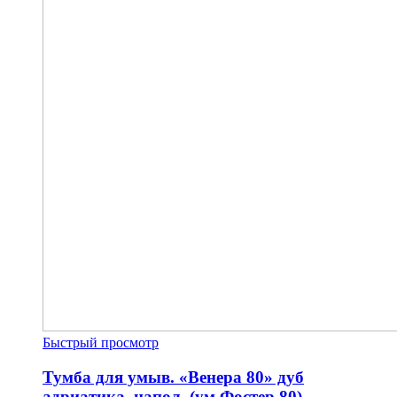
Быстрый просмотр
Тумба для умыв. «Венера 80» дуб
адриатика, напол. (ум Фостер 80)