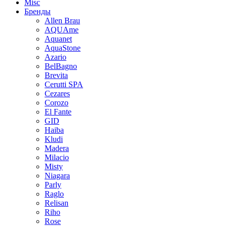
Misc
Бренды
Allen Brau
AQUAme
Aquanet
AquaStone
Azario
BelBagno
Brevita
Cerutti SPA
Cezares
Corozo
El Fante
GID
Haiba
Kludi
Madera
Milacio
Misty
Niagara
Parly
Raglo
Relisan
Riho
Rose