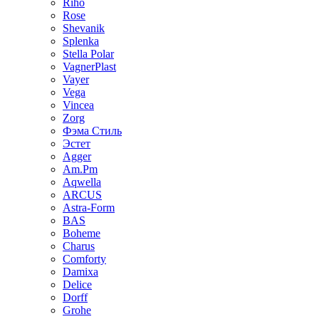
Riho
Rose
Shevanik
Splenka
Stella Polar
VagnerPlast
Vayer
Vega
Vincea
Zorg
Фэма Стиль
Эстет
Agger
Am.Pm
Aqwella
ARCUS
Astra-Form
BAS
Boheme
Charus
Comforty
Damixa
Delice
Dorff
Grohe