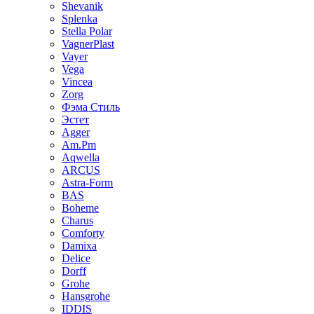
Shevanik
Splenka
Stella Polar
VagnerPlast
Vayer
Vega
Vincea
Zorg
Фэма Стиль
Эстет
Agger
Am.Pm
Aqwella
ARCUS
Astra-Form
BAS
Boheme
Charus
Comforty
Damixa
Delice
Dorff
Grohe
Hansgrohe
IDDIS