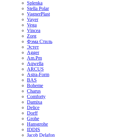
Splenka
Stella Polar
VagnerPlast
Vayer
Vega
Vincea
Zorg
Фэма Стиль
Эстет
Agger
Am.Pm
Aqwella
ARCUS
Astra-Form
BAS
Boheme
Charus
Comforty
Damixa
Delice
Dorff
Grohe
Hansgrohe
IDDIS
Jacob Delafon