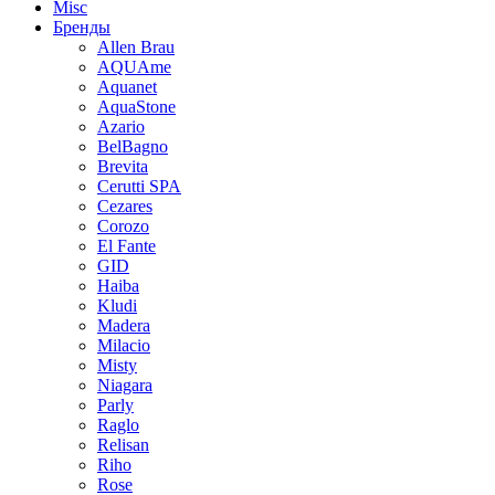
Misc
Бренды
Allen Brau
AQUAme
Aquanet
AquaStone
Azario
BelBagno
Brevita
Cerutti SPA
Cezares
Corozo
El Fante
GID
Haiba
Kludi
Madera
Milacio
Misty
Niagara
Parly
Raglo
Relisan
Riho
Rose