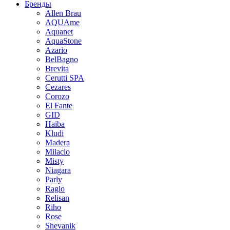
Бренды
Allen Brau
AQUAme
Aquanet
AquaStone
Azario
BelBagno
Brevita
Cerutti SPA
Cezares
Corozo
El Fante
GID
Haiba
Kludi
Madera
Milacio
Misty
Niagara
Parly
Raglo
Relisan
Riho
Rose
Shevanik