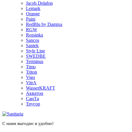
Jacob Delafon
Lemark
Orange
Paini
RedBlu by Damixa
RGW
Rossinka
Sancos
Santek
Style Line
SWEDBE
Terminus
Timo
Triton
Vigo
VitrA
WasserKRAFT
Акватон
СанТа
Тругор
С нами выгодно и удобно!