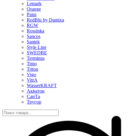
Lemark
Orange
Paini
RedBlu by Damixa
RGW
Rossinka
Sancos
Santek
Style Line
SWEDBE
Terminus
Timo
Triton
Vigo
VitrA
WasserKRAFT
Акватон
СанТа
Тругор