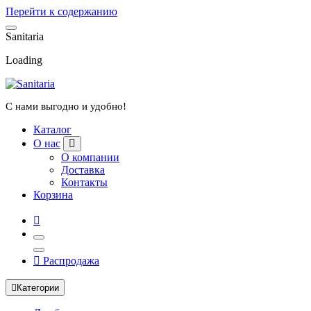
Перейти к содержанию
S
a
n
i
t
a
r
i
a
Loading
С нами выгодно и удобно!
Каталог
О нас
О компании
Доставка
Контакты
Корзина
Распродажа
Категории