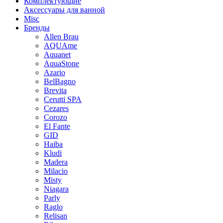
Комплектующие
Аксессуары для ванной
Misc
Бренды
Allen Brau
AQUAme
Aquanet
AquaStone
Azario
BelBagno
Brevita
Cerutti SPA
Cezares
Corozo
El Fante
GID
Haiba
Kludi
Madera
Milacio
Misty
Niagara
Parly
Raglo
Relisan