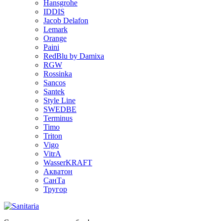
Hansgrohe
IDDIS
Jacob Delafon
Lemark
Orange
Paini
RedBlu by Damixa
RGW
Rossinka
Sancos
Santek
Style Line
SWEDBE
Terminus
Timo
Triton
Vigo
VitrA
WasserKRAFT
Акватон
СанТа
Тругор