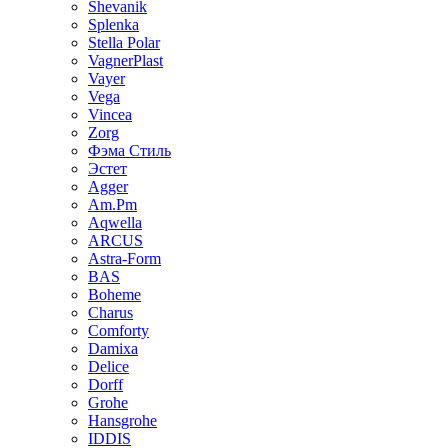
Shevanik
Splenka
Stella Polar
VagnerPlast
Vayer
Vega
Vincea
Zorg
Фэма Стиль
Эстет
Agger
Am.Pm
Aqwella
ARCUS
Astra-Form
BAS
Boheme
Charus
Comforty
Damixa
Delice
Dorff
Grohe
Hansgrohe
IDDIS