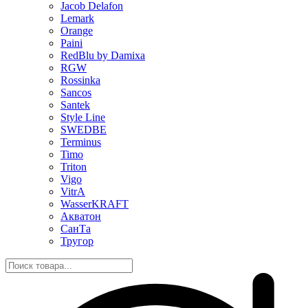
Jacob Delafon
Lemark
Orange
Paini
RedBlu by Damixa
RGW
Rossinka
Sancos
Santek
Style Line
SWEDBE
Terminus
Timo
Triton
Vigo
VitrA
WasserKRAFT
Акватон
СанТа
Тругор