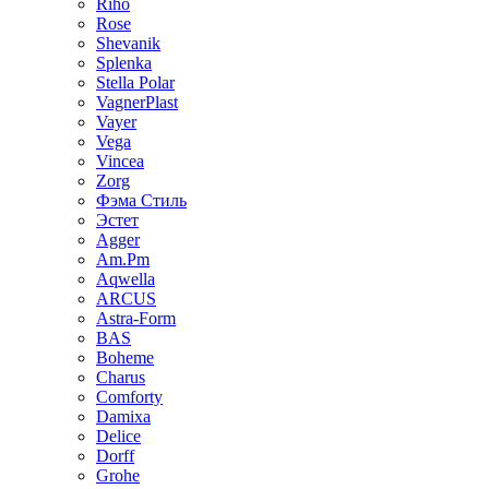
Riho
Rose
Shevanik
Splenka
Stella Polar
VagnerPlast
Vayer
Vega
Vincea
Zorg
Фэма Стиль
Эстет
Agger
Am.Pm
Aqwella
ARCUS
Astra-Form
BAS
Boheme
Charus
Comforty
Damixa
Delice
Dorff
Grohe