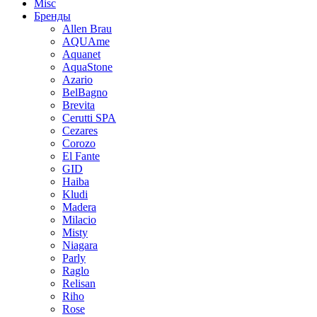
Misc
Бренды
Allen Brau
AQUAme
Aquanet
AquaStone
Azario
BelBagno
Brevita
Cerutti SPA
Cezares
Corozo
El Fante
GID
Haiba
Kludi
Madera
Milacio
Misty
Niagara
Parly
Raglo
Relisan
Riho
Rose