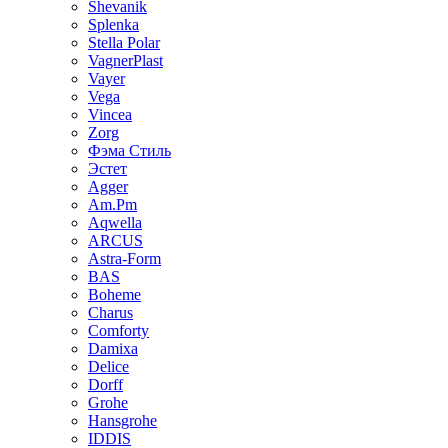
Shevanik
Splenka
Stella Polar
VagnerPlast
Vayer
Vega
Vincea
Zorg
Фэма Стиль
Эстет
Agger
Am.Pm
Aqwella
ARCUS
Astra-Form
BAS
Boheme
Charus
Comforty
Damixa
Delice
Dorff
Grohe
Hansgrohe
IDDIS