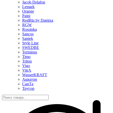
Jacob Delafon
Lemark
Orange
Paini
RedBlu by Damixa
RGW
Rossinka
Sancos
Santek
Style Line
SWEDBE
Terminus
Timo
Triton
Vigo
VitrA
WasserKRAFT
Акватон
СанТа
Тругор