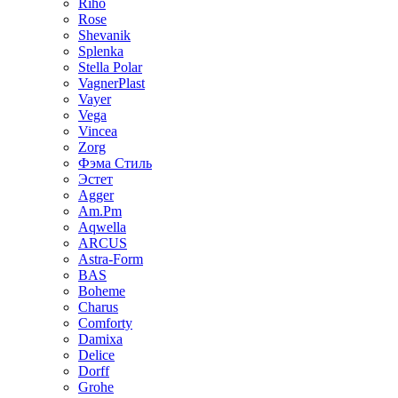
Riho
Rose
Shevanik
Splenka
Stella Polar
VagnerPlast
Vayer
Vega
Vincea
Zorg
Фэма Стиль
Эстет
Agger
Am.Pm
Aqwella
ARCUS
Astra-Form
BAS
Boheme
Charus
Comforty
Damixa
Delice
Dorff
Grohe