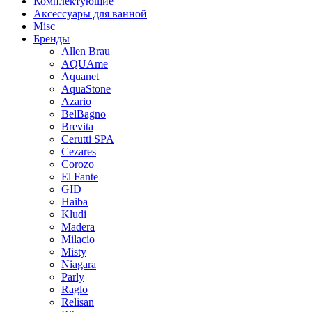
Комплектующие
Аксессуары для ванной
Misc
Бренды
Allen Brau
AQUAme
Aquanet
AquaStone
Azario
BelBagno
Brevita
Cerutti SPA
Cezares
Corozo
El Fante
GID
Haiba
Kludi
Madera
Milacio
Misty
Niagara
Parly
Raglo
Relisan