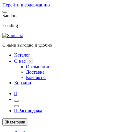
Перейти к содержанию
S
a
n
i
t
a
r
i
a
Loading
С нами выгодно и удобно!
Каталог
О нас
О компании
Доставка
Контакты
Корзина
Распродажа
Категории