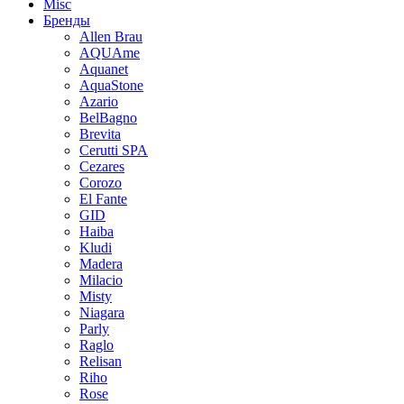
Misc
Бренды
Allen Brau
AQUAme
Aquanet
AquaStone
Azario
BelBagno
Brevita
Cerutti SPA
Cezares
Corozo
El Fante
GID
Haiba
Kludi
Madera
Milacio
Misty
Niagara
Parly
Raglo
Relisan
Riho
Rose