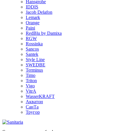
Hansgrohe
IDDIS
Jacob Delafon
Lemark
Orange
Paini
RedBlu by Damixa
RGW
Rossinka
Sancos
Santek
Style Line
SWEDBE
Terminus
Timo
Triton
Vigo
VitrA
WasserKRAFT
Акватон
СанТа
Тругор