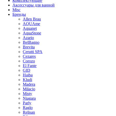
Комплектующие
Аксессуары для ванной
Misc
Бренды
Allen Brau
AQUAme
Aquanet
AquaStone
Azario
BelBagno
Brevita
Cerutti SPA
Cezares
Corozo
El Fante
GID
Haiba
Kludi
Madera
Milacio
Misty
Niagara
Parly
Raglo
Relisan