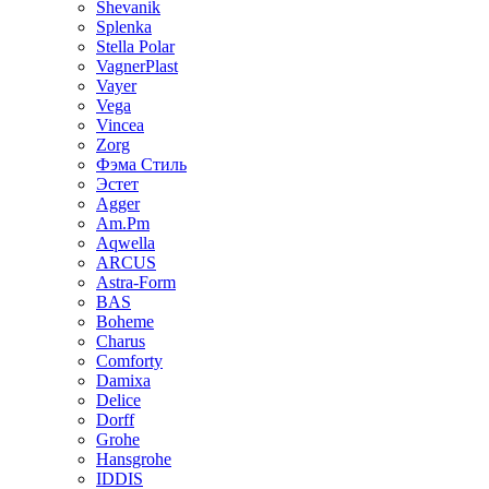
Shevanik
Splenka
Stella Polar
VagnerPlast
Vayer
Vega
Vincea
Zorg
Фэма Стиль
Эстет
Agger
Am.Pm
Aqwella
ARCUS
Astra-Form
BAS
Boheme
Charus
Comforty
Damixa
Delice
Dorff
Grohe
Hansgrohe
IDDIS