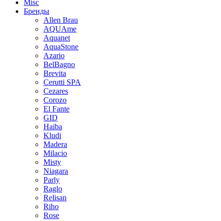
Misc
Бренды
Allen Brau
AQUAme
Aquanet
AquaStone
Azario
BelBagno
Brevita
Cerutti SPA
Cezares
Corozo
El Fante
GID
Haiba
Kludi
Madera
Milacio
Misty
Niagara
Parly
Raglo
Relisan
Riho
Rose