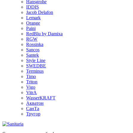
Hansgrohe
IDDIS
Jacob Delafon
Lemark
Orange
Paini
RedBlu by Damixa
RGW
Rossinka
Sancos
Santek
Style Line
SWEDBE
Terminus
Timo
Triton
Vigo
VitrA
WasserKRAFT
Акватон
СанТа
Тругор