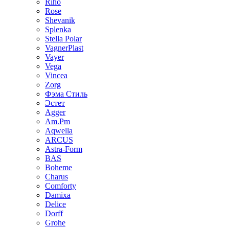
Riho
Rose
Shevanik
Splenka
Stella Polar
VagnerPlast
Vayer
Vega
Vincea
Zorg
Фэма Стиль
Эстет
Agger
Am.Pm
Aqwella
ARCUS
Astra-Form
BAS
Boheme
Charus
Comforty
Damixa
Delice
Dorff
Grohe