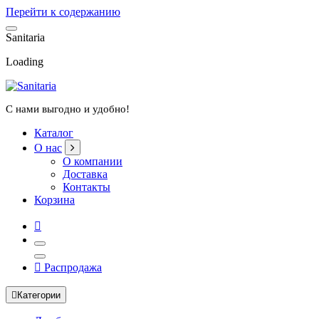
Перейти к содержанию
S
a
n
i
t
a
r
i
a
Loading
С нами выгодно и удобно!
Каталог
О нас
О компании
Доставка
Контакты
Корзина
Распродажа
Категории