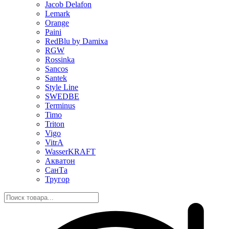
Jacob Delafon
Lemark
Orange
Paini
RedBlu by Damixa
RGW
Rossinka
Sancos
Santek
Style Line
SWEDBE
Terminus
Timo
Triton
Vigo
VitrA
WasserKRAFT
Акватон
СанТа
Тругор