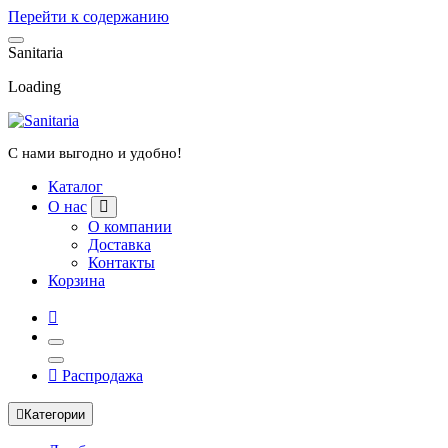
Перейти к содержанию
S
a
n
i
t
a
r
i
a
Loading
С нами выгодно и удобно!
Каталог
О нас
О компании
Доставка
Контакты
Корзина
Распродажа
Категории