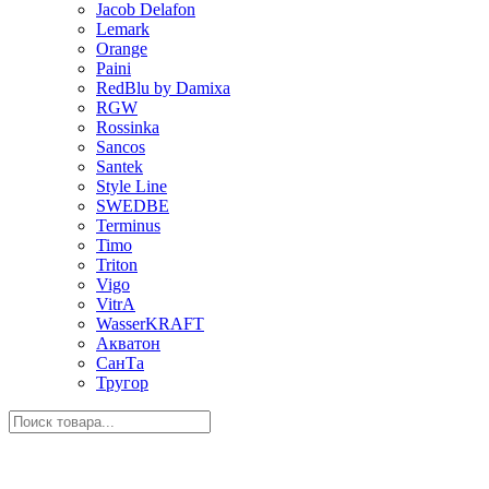
Jacob Delafon
Lemark
Orange
Paini
RedBlu by Damixa
RGW
Rossinka
Sancos
Santek
Style Line
SWEDBE
Terminus
Timo
Triton
Vigo
VitrA
WasserKRAFT
Акватон
СанТа
Тругор