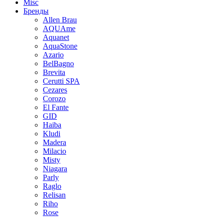
Misc
Бренды
Allen Brau
AQUAme
Aquanet
AquaStone
Azario
BelBagno
Brevita
Cerutti SPA
Cezares
Corozo
El Fante
GID
Haiba
Kludi
Madera
Milacio
Misty
Niagara
Parly
Raglo
Relisan
Riho
Rose