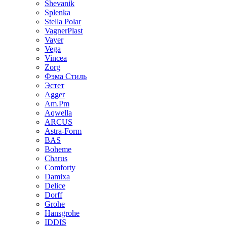
Shevanik
Splenka
Stella Polar
VagnerPlast
Vayer
Vega
Vincea
Zorg
Фэма Стиль
Эстет
Agger
Am.Pm
Aqwella
ARCUS
Astra-Form
BAS
Boheme
Charus
Comforty
Damixa
Delice
Dorff
Grohe
Hansgrohe
IDDIS