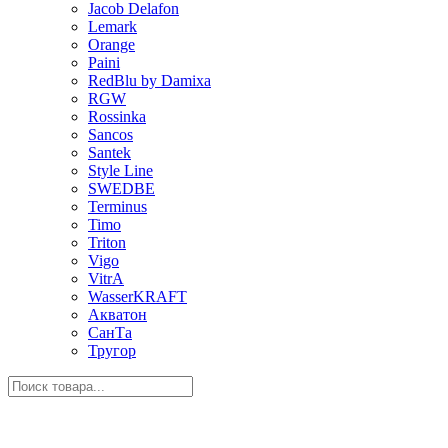
Jacob Delafon
Lemark
Orange
Paini
RedBlu by Damixa
RGW
Rossinka
Sancos
Santek
Style Line
SWEDBE
Terminus
Timo
Triton
Vigo
VitrA
WasserKRAFT
Акватон
СанТа
Тругор