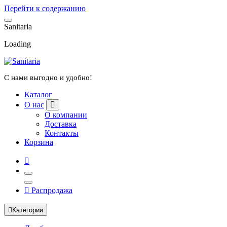
Перейти к содержанию
S
a
n
i
t
a
r
i
a
Loading
С нами выгодно и удобно!
Каталог
О нас
О компании
Доставка
Контакты
Корзина
Распродажа
Категории