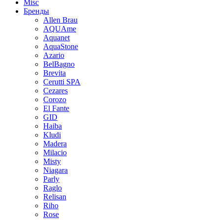
Misc
Бренды
Allen Brau
AQUAme
Aquanet
AquaStone
Azario
BelBagno
Brevita
Cerutti SPA
Cezares
Corozo
El Fante
GID
Haiba
Kludi
Madera
Milacio
Misty
Niagara
Parly
Raglo
Relisan
Riho
Rose