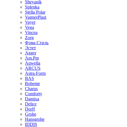
Shevanik
Splenka
Stella Polar
VagnerPlast
Vayer
Vega
Vincea
Zorg
Фэма Стиль
Эстет
Agger
Am.Pm
Aqwella
ARCUS
Astra-Form
BAS
Boheme
Charus
Comforty
Damixa
Delice
Dorff
Grohe
Hansgrohe
IDDIS