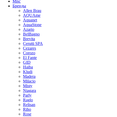
Misc
Бренды
Allen Brau
AQUAme
Aquanet
AquaStone
Azario
BelBagno
Brevita
Cerutti SPA
Cezares
Corozo
El Fante
GID
Haiba
Kludi
Madera
Milacio
Misty
Niagara
Parly
Raglo
Relisan
Riho
Rose