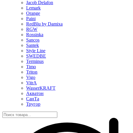
Jacob Delafon
Lemark
Orange
Paini
RedBlu by Damixa
RGW
Rossinka
Sancos
Santek
Style Line
SWEDBE
Terminus
Timo
Triton
Vigo
VitrA
WasserKRAFT
Акватон
СанТа
Тругор