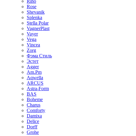
Riho
Rose
Shevanik
Splenka
Stella Polar
VagnerPlast
Vayer
Vega
Vincea
Zorg
Фэма Стиль
Эстет
Agger
Am.Pm
Aqwella
ARCUS
Astra-Form
BAS
Boheme
Charus
Comforty
Damixa
Delice
Dorff
Grohe