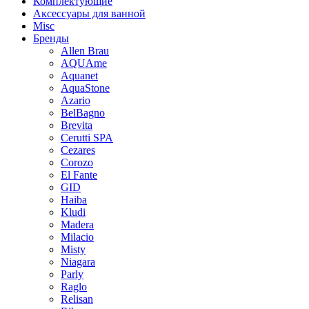
Комплектующие
Аксессуары для ванной
Misc
Бренды
Allen Brau
AQUAme
Aquanet
AquaStone
Azario
BelBagno
Brevita
Cerutti SPA
Cezares
Corozo
El Fante
GID
Haiba
Kludi
Madera
Milacio
Misty
Niagara
Parly
Raglo
Relisan