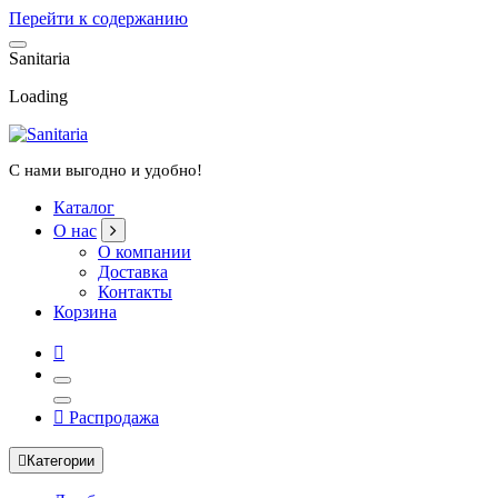
Перейти к содержанию
S
a
n
i
t
a
r
i
a
Loading
С нами выгодно и удобно!
Каталог
О нас
О компании
Доставка
Контакты
Корзина
Распродажа
Категории