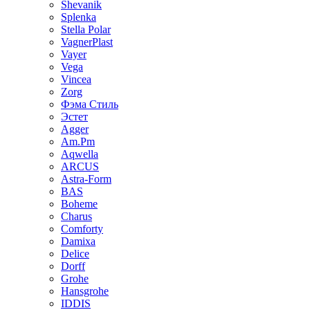
Shevanik
Splenka
Stella Polar
VagnerPlast
Vayer
Vega
Vincea
Zorg
Фэма Стиль
Эстет
Agger
Am.Pm
Aqwella
ARCUS
Astra-Form
BAS
Boheme
Charus
Comforty
Damixa
Delice
Dorff
Grohe
Hansgrohe
IDDIS