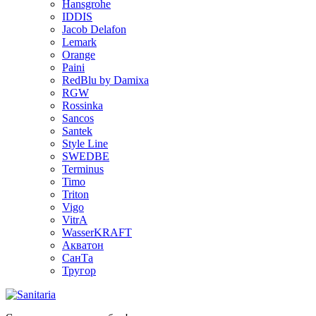
Hansgrohe
IDDIS
Jacob Delafon
Lemark
Orange
Paini
RedBlu by Damixa
RGW
Rossinka
Sancos
Santek
Style Line
SWEDBE
Terminus
Timo
Triton
Vigo
VitrA
WasserKRAFT
Акватон
СанТа
Тругор