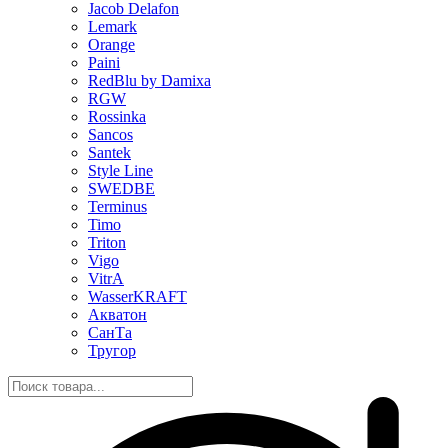
Jacob Delafon
Lemark
Orange
Paini
RedBlu by Damixa
RGW
Rossinka
Sancos
Santek
Style Line
SWEDBE
Terminus
Timo
Triton
Vigo
VitrA
WasserKRAFT
Акватон
СанТа
Тругор