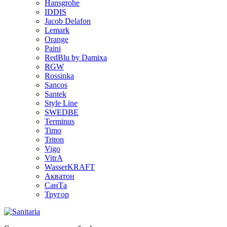
Hansgrohe
IDDIS
Jacob Delafon
Lemark
Orange
Paini
RedBlu by Damixa
RGW
Rossinka
Sancos
Santek
Style Line
SWEDBE
Terminus
Timo
Triton
Vigo
VitrA
WasserKRAFT
Акватон
СанТа
Тругор