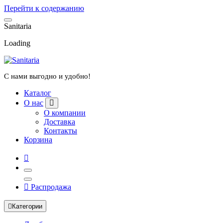
Перейти к содержанию
S
a
n
i
t
a
r
i
a
Loading
С нами выгодно и удобно!
Каталог
О нас
О компании
Доставка
Контакты
Корзина
Распродажа
Категории