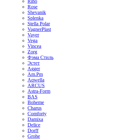
Riho
Rose
Shevanik
Splenka
Stella Polar
VagnerPlast
Vayer
Vega
Vincea
Zorg
Фэма Стиль
Эстет
Agger
Am.Pm
Aqwella
ARCUS
Astra-Form
BAS
Boheme
Charus
Comforty
Damixa
Delice
Dorff
Grohe