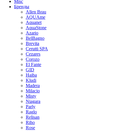
Misc
Бренды
Allen Brau
AQUAme
Aquanet
AquaStone
Azario
BelBagno
Brevita
Cerutti SPA
Cezares
Corozo
El Fante
GID
Haiba
Kludi
Madera
Milacio
Misty
Niagara
Parly
Raglo
Relisan
Riho
Rose