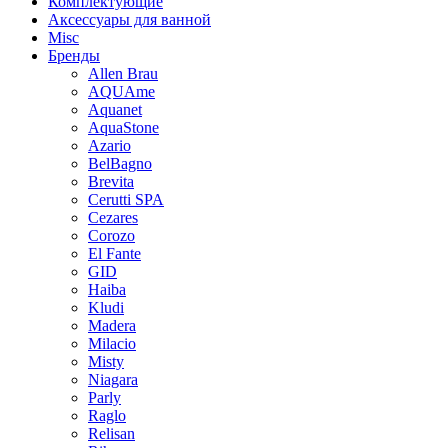
Комплектующие
Аксессуары для ванной
Misc
Бренды
Allen Brau
AQUAme
Aquanet
AquaStone
Azario
BelBagno
Brevita
Cerutti SPA
Cezares
Corozo
El Fante
GID
Haiba
Kludi
Madera
Milacio
Misty
Niagara
Parly
Raglo
Relisan