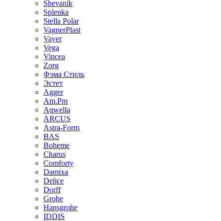
Shevanik
Splenka
Stella Polar
VagnerPlast
Vayer
Vega
Vincea
Zorg
Фэма Стиль
Эстет
Agger
Am.Pm
Aqwella
ARCUS
Astra-Form
BAS
Boheme
Charus
Comforty
Damixa
Delice
Dorff
Grohe
Hansgrohe
IDDIS