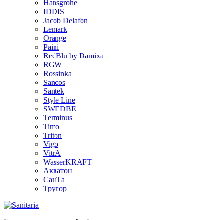
Hansgrohe
IDDIS
Jacob Delafon
Lemark
Orange
Paini
RedBlu by Damixa
RGW
Rossinka
Sancos
Santek
Style Line
SWEDBE
Terminus
Timo
Triton
Vigo
VitrA
WasserKRAFT
Акватон
СанТа
Тругор