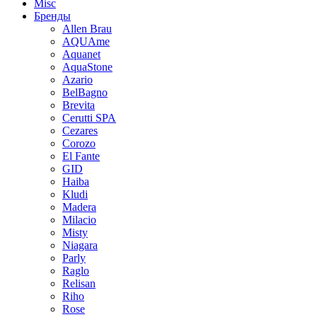
Misc
Бренды
Allen Brau
AQUAme
Aquanet
AquaStone
Azario
BelBagno
Brevita
Cerutti SPA
Cezares
Corozo
El Fante
GID
Haiba
Kludi
Madera
Milacio
Misty
Niagara
Parly
Raglo
Relisan
Riho
Rose