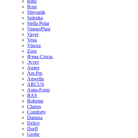
Riho
Rose
Shevanik
Splenka
Stella Polar
VagnerPlast
Vayer
Vega
Vincea
Zorg
Фэма Стиль
Эстет
Agger
Am.Pm
Aqwella
ARCUS
Astra-Form
BAS
Boheme
Charus
Comforty
Damixa
Delice
Dorff
Grohe