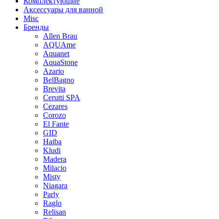
Комплектующие
Аксессуары для ванной
Misc
Бренды
Allen Brau
AQUAme
Aquanet
AquaStone
Azario
BelBagno
Brevita
Cerutti SPA
Cezares
Corozo
El Fante
GID
Haiba
Kludi
Madera
Milacio
Misty
Niagara
Parly
Raglo
Relisan