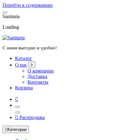
Перейти к содержанию
S
a
n
i
t
a
r
i
a
Loading
С нами выгодно и удобно!
Каталог
О нас
О компании
Доставка
Контакты
Корзина
Распродажа
Категории