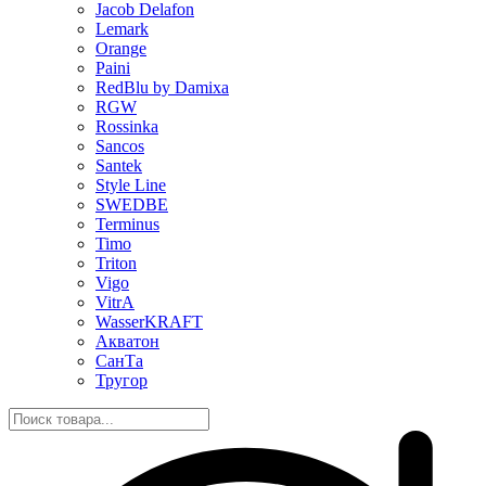
Jacob Delafon
Lemark
Orange
Paini
RedBlu by Damixa
RGW
Rossinka
Sancos
Santek
Style Line
SWEDBE
Terminus
Timo
Triton
Vigo
VitrA
WasserKRAFT
Акватон
СанТа
Тругор