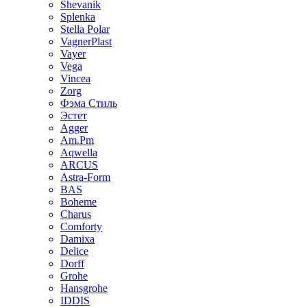
Shevanik
Splenka
Stella Polar
VagnerPlast
Vayer
Vega
Vincea
Zorg
Фэма Стиль
Эстет
Agger
Am.Pm
Aqwella
ARCUS
Astra-Form
BAS
Boheme
Charus
Comforty
Damixa
Delice
Dorff
Grohe
Hansgrohe
IDDIS