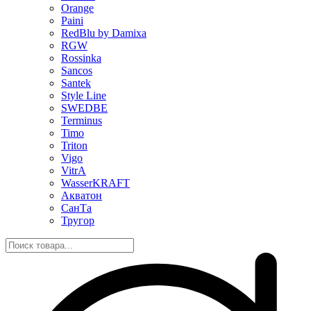
Orange
Paini
RedBlu by Damixa
RGW
Rossinka
Sancos
Santek
Style Line
SWEDBE
Terminus
Timo
Triton
Vigo
VitrA
WasserKRAFT
Акватон
СанТа
Тругор