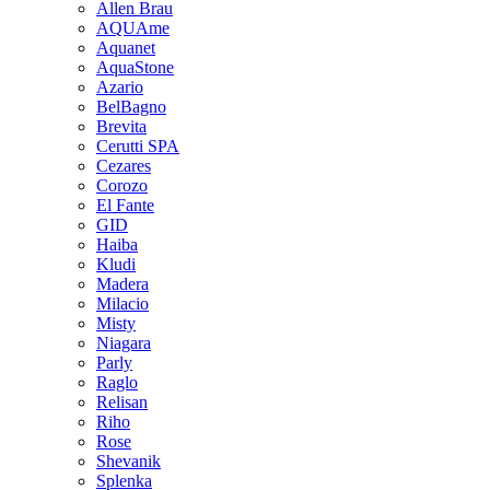
Allen Brau
AQUAme
Aquanet
AquaStone
Azario
BelBagno
Brevita
Cerutti SPA
Cezares
Corozo
El Fante
GID
Haiba
Kludi
Madera
Milacio
Misty
Niagara
Parly
Raglo
Relisan
Riho
Rose
Shevanik
Splenka