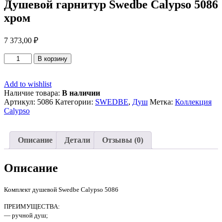
Душевой гарнитур Swedbe Calypso 5086
хром
7 373,00
₽
Количество
В корзину
товара
Душевой
Add to wishlist
гарнитур
Наличие товара:
В наличии
Swedbe
Артикул:
5086
Категории:
SWEDBE
,
Душ
Метка:
Коллекция
Calypso
Calypso
5086
хром
Описание
Детали
Отзывы (0)
Описание
Комплект душевой Swedbe Calypso 5086
ПРЕИМУЩЕСТВА:
— ручной душ;