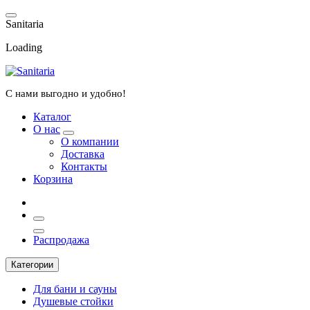
Перейти
к
S
a
n
i
t
a
r
i
a
содержанию
Loading
С нами выгодно и удобно!
Каталог
О нас
О компании
Доставка
Контакты
Корзина
Распродажа
Категории
Для бани и сауны
Душевые стойки