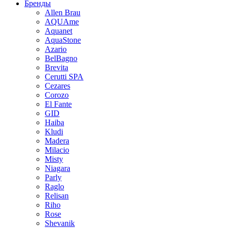
Бренды
Allen Brau
AQUAme
Aquanet
AquaStone
Azario
BelBagno
Brevita
Cerutti SPA
Cezares
Corozo
El Fante
GID
Haiba
Kludi
Madera
Milacio
Misty
Niagara
Parly
Raglo
Relisan
Riho
Rose
Shevanik