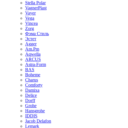
Stella Polar
VagnerPlast
Vayer
Vega
Vincea
Zorg
Фэма Стиль
Эстет
Agger
Am.Pm
Aqwella
ARCUS
Astra-Form
BAS
Boheme
Charus
Comforty
Damixa
Delice
Dorff
Grohe
Hansgrohe
IDDIS
Jacob Delafon
Lemark