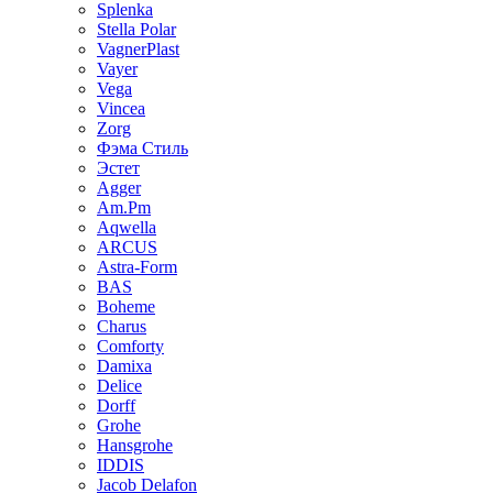
Splenka
Stella Polar
VagnerPlast
Vayer
Vega
Vincea
Zorg
Фэма Стиль
Эстет
Agger
Am.Pm
Aqwella
ARCUS
Astra-Form
BAS
Boheme
Charus
Comforty
Damixa
Delice
Dorff
Grohe
Hansgrohe
IDDIS
Jacob Delafon