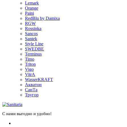
Lemark
Orange
Paini
RedBlu by Damixa
RGW
Rossinka
Sancos
Santek
Style Line
SWEDBE
Terminus
Timo
Triton
Vigo
VitrA
WasserKRAFT
Акватон
СанТа
Тругор
С нами выгодно и удобно!