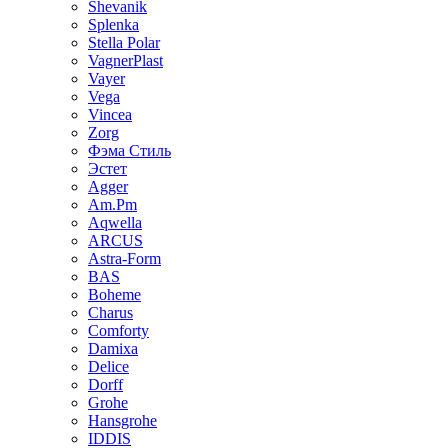
Shevanik
Splenka
Stella Polar
VagnerPlast
Vayer
Vega
Vincea
Zorg
Фэма Стиль
Эстет
Agger
Am.Pm
Aqwella
ARCUS
Astra-Form
BAS
Boheme
Charus
Comforty
Damixa
Delice
Dorff
Grohe
Hansgrohe
IDDIS