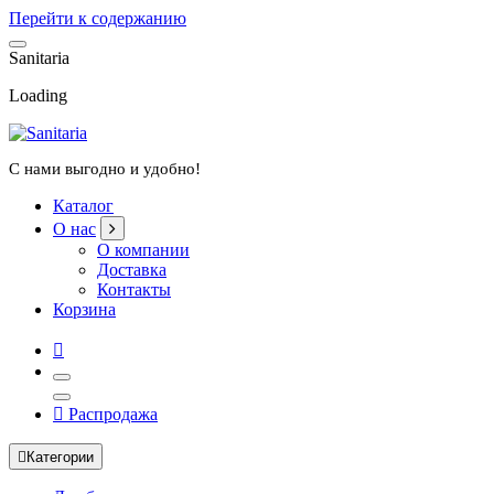
Перейти к содержанию
S
a
n
i
t
a
r
i
a
Loading
С нами выгодно и удобно!
Каталог
О нас
О компании
Доставка
Контакты
Корзина
Распродажа
Категории