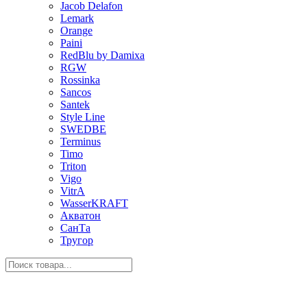
Jacob Delafon
Lemark
Orange
Paini
RedBlu by Damixa
RGW
Rossinka
Sancos
Santek
Style Line
SWEDBE
Terminus
Timo
Triton
Vigo
VitrA
WasserKRAFT
Акватон
СанТа
Тругор