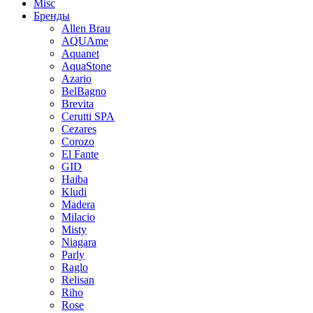
Misc
Бренды
Allen Brau
AQUAme
Aquanet
AquaStone
Azario
BelBagno
Brevita
Cerutti SPA
Cezares
Corozo
El Fante
GID
Haiba
Kludi
Madera
Milacio
Misty
Niagara
Parly
Raglo
Relisan
Riho
Rose