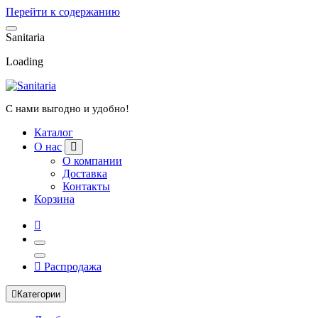
Перейти к содержанию
S
a
n
i
t
a
r
i
a
Loading
С нами выгодно и удобно!
Каталог
О нас
О компании
Доставка
Контакты
Корзина
Распродажа
Категории