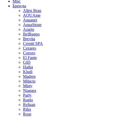
Misc
Бренды
Allen Brau
AQUAme
Aquanet
AquaStone
Azario
BelBagno
Brevita
Cerutti SPA
Cezares
Corozo
El Fante
GID
Haiba
Kludi
Madera
Milacio
Misty
Niagara
Parly
Raglo
Relisan
Riho
Rose