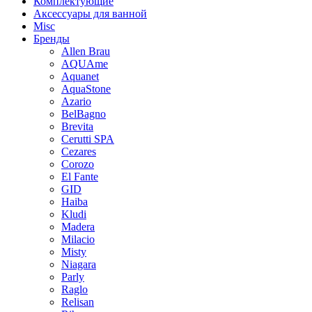
Комплектующие
Аксессуары для ванной
Misc
Бренды
Allen Brau
AQUAme
Aquanet
AquaStone
Azario
BelBagno
Brevita
Cerutti SPA
Cezares
Corozo
El Fante
GID
Haiba
Kludi
Madera
Milacio
Misty
Niagara
Parly
Raglo
Relisan