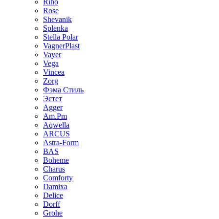
Riho
Rose
Shevanik
Splenka
Stella Polar
VagnerPlast
Vayer
Vega
Vincea
Zorg
Фэма Стиль
Эстет
Agger
Am.Pm
Aqwella
ARCUS
Astra-Form
BAS
Boheme
Charus
Comforty
Damixa
Delice
Dorff
Grohe