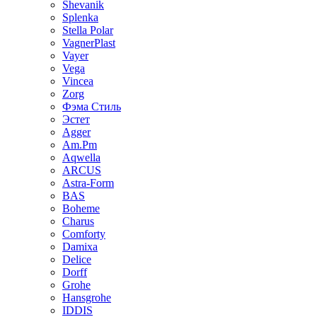
Shevanik
Splenka
Stella Polar
VagnerPlast
Vayer
Vega
Vincea
Zorg
Фэма Стиль
Эстет
Agger
Am.Pm
Aqwella
ARCUS
Astra-Form
BAS
Boheme
Charus
Comforty
Damixa
Delice
Dorff
Grohe
Hansgrohe
IDDIS