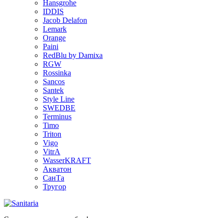
Hansgrohe
IDDIS
Jacob Delafon
Lemark
Orange
Paini
RedBlu by Damixa
RGW
Rossinka
Sancos
Santek
Style Line
SWEDBE
Terminus
Timo
Triton
Vigo
VitrA
WasserKRAFT
Акватон
СанТа
Тругор