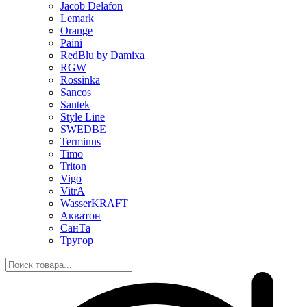
Jacob Delafon
Lemark
Orange
Paini
RedBlu by Damixa
RGW
Rossinka
Sancos
Santek
Style Line
SWEDBE
Terminus
Timo
Triton
Vigo
VitrA
WasserKRAFT
Акватон
СанТа
Тругор