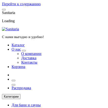
Перейти к содержанию
S
a
n
i
t
a
r
i
a
Loading
С нами выгодно и удобно!
Каталог
О нас
О компании
Доставка
Контакты
Корзина
Распродажа
Категории
Для бани и сауны