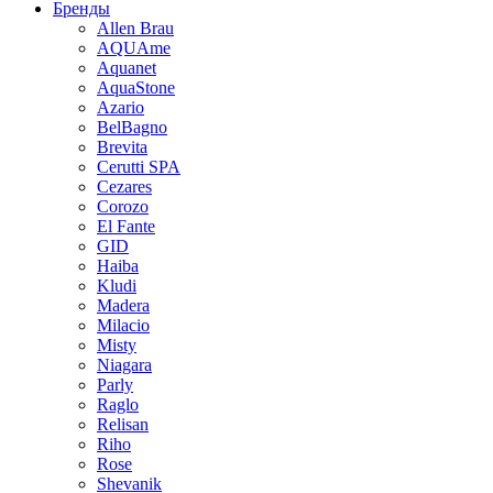
Бренды
Allen Brau
AQUAme
Aquanet
AquaStone
Azario
BelBagno
Brevita
Cerutti SPA
Cezares
Corozo
El Fante
GID
Haiba
Kludi
Madera
Milacio
Misty
Niagara
Parly
Raglo
Relisan
Riho
Rose
Shevanik