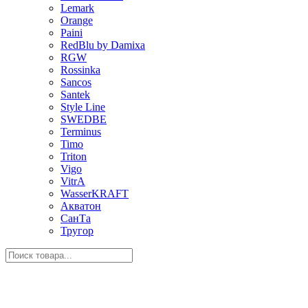
Lemark
Orange
Paini
RedBlu by Damixa
RGW
Rossinka
Sancos
Santek
Style Line
SWEDBE
Terminus
Timo
Triton
Vigo
VitrA
WasserKRAFT
Акватон
СанТа
Тругор