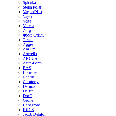
Splenka
Stella Polar
VagnerPlast
Vayer
Vega
Vincea
Zorg
Фэма Стиль
Эстет
Agger
Am.Pm
Aqwella
ARCUS
Astra-Form
BAS
Boheme
Charus
Comforty
Damixa
Delice
Dorff
Grohe
Hansgrohe
IDDIS
Jacob Delafon