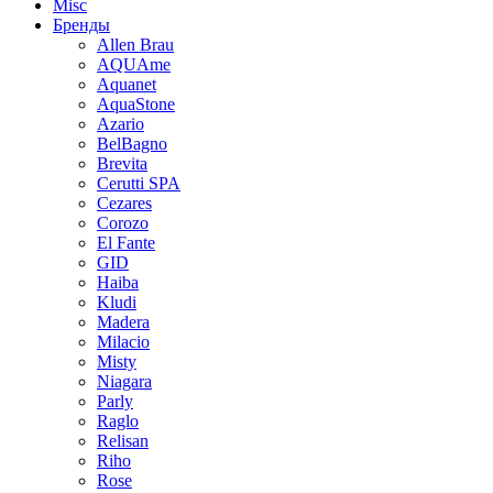
Misc
Бренды
Allen Brau
AQUAme
Aquanet
AquaStone
Azario
BelBagno
Brevita
Cerutti SPA
Cezares
Corozo
El Fante
GID
Haiba
Kludi
Madera
Milacio
Misty
Niagara
Parly
Raglo
Relisan
Riho
Rose