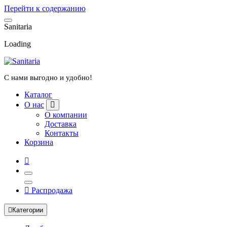
Перейти к содержанию
S
a
n
i
t
a
r
i
a
Loading
С нами выгодно и удобно!
Каталог
О нас
О компании
Доставка
Контакты
Корзина
Распродажа
Категории