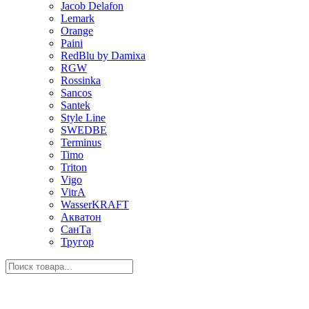
Jacob Delafon
Lemark
Orange
Paini
RedBlu by Damixa
RGW
Rossinka
Sancos
Santek
Style Line
SWEDBE
Terminus
Timo
Triton
Vigo
VitrA
WasserKRAFT
Акватон
СанТа
Тругор