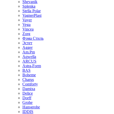
Shevanik
Splenka
Stella Polar
VagnerPlast
Vayer
Vega
Vincea
Zorg
Фэма Стиль
Эстет
Agger
Am.Pm
Aqwella
ARCUS
Astra-Form
BAS
Boheme
Charus
Comforty
Damixa
Delice
Dorff
Grohe
Hansgrohe
IDDIS