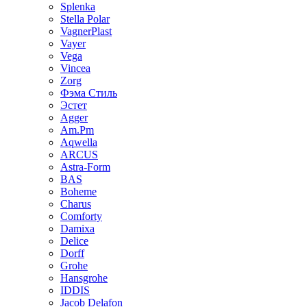
Splenka
Stella Polar
VagnerPlast
Vayer
Vega
Vincea
Zorg
Фэма Стиль
Эстет
Agger
Am.Pm
Aqwella
ARCUS
Astra-Form
BAS
Boheme
Charus
Comforty
Damixa
Delice
Dorff
Grohe
Hansgrohe
IDDIS
Jacob Delafon