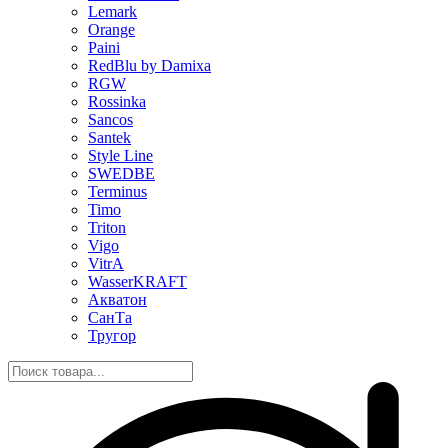
Lemark
Orange
Paini
RedBlu by Damixa
RGW
Rossinka
Sancos
Santek
Style Line
SWEDBE
Terminus
Timo
Triton
Vigo
VitrA
WasserKRAFT
Акватон
СанТа
Тругор