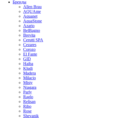
Бренды
Allen Brau
AQUAme
Aquanet
AquaStone
Azario
BelBagno
Brevita
Cerutti SPA
Cezares
Corozo
El Fante
GID
Haiba
Kludi
Madera
Milacio
Misty
Niagara
Parly
Raglo
Relisan
Riho
Rose
Shevanik