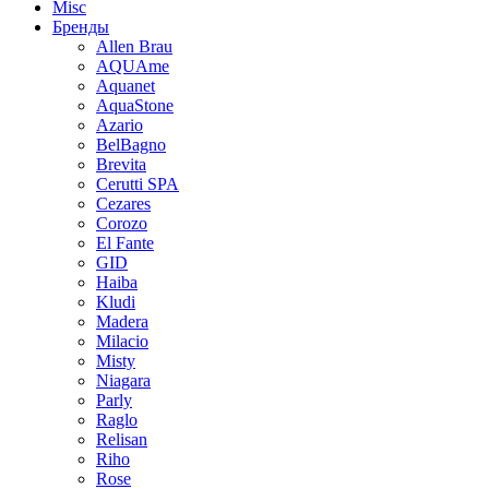
Misc
Бренды
Allen Brau
AQUAme
Aquanet
AquaStone
Azario
BelBagno
Brevita
Cerutti SPA
Cezares
Corozo
El Fante
GID
Haiba
Kludi
Madera
Milacio
Misty
Niagara
Parly
Raglo
Relisan
Riho
Rose