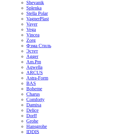
Shevanik
Splenka
Stella Polar
VagnerPlast
Vayer
Vega
Vincea
Zorg
Фэма Стиль
Эстет
Agger
Am.Pm
Aqwella
ARCUS
Astra-Form
BAS
Boheme
Charus
Comforty
Damixa
Delice
Dorff
Grohe
Hansgrohe
IDDIS