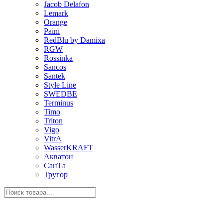
Jacob Delafon
Lemark
Orange
Paini
RedBlu by Damixa
RGW
Rossinka
Sancos
Santek
Style Line
SWEDBE
Terminus
Timo
Triton
Vigo
VitrA
WasserKRAFT
Акватон
СанТа
Тругор