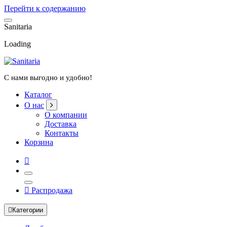
Перейти к содержанию
S
a
n
i
t
a
r
i
a
Loading
С нами выгодно и удобно!
Каталог
О нас
О компании
Доставка
Контакты
Корзина
Распродажа
Категории