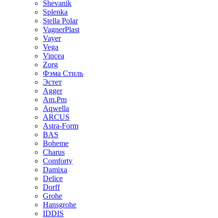
Shevanik
Splenka
Stella Polar
VagnerPlast
Vayer
Vega
Vincea
Zorg
Фэма Стиль
Эстет
Agger
Am.Pm
Aqwella
ARCUS
Astra-Form
BAS
Boheme
Charus
Comforty
Damixa
Delice
Dorff
Grohe
Hansgrohe
IDDIS