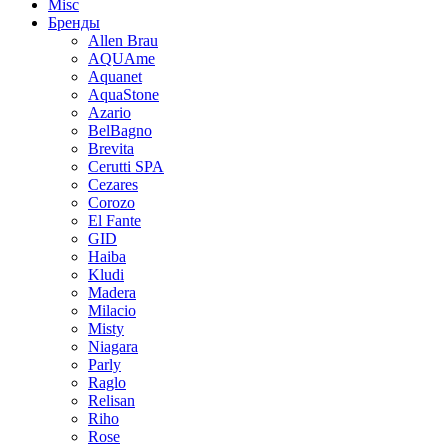
Misc
Бренды
Allen Brau
AQUAme
Aquanet
AquaStone
Azario
BelBagno
Brevita
Cerutti SPA
Cezares
Corozo
El Fante
GID
Haiba
Kludi
Madera
Milacio
Misty
Niagara
Parly
Raglo
Relisan
Riho
Rose