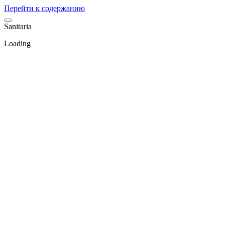
Перейти к содержанию
S
a
n
i
t
a
r
i
a
Loading