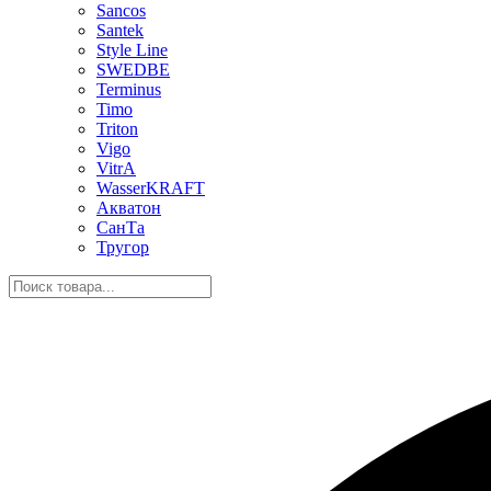
Sancos
Santek
Style Line
SWEDBE
Terminus
Timo
Triton
Vigo
VitrA
WasserKRAFT
Акватон
СанТа
Тругор