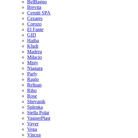
BelBagno
Brevita
Cerutti SPA
Cezares
Corozo
El Fante
GID
Haiba
Kludi
Madera
Milacio
Misty
Niagara
Parly
Raglo
Relisan
Riho
Rose
Shevanik
Splenka
Stella Polar
VagnerPlast
Vayer
Vega
Vincea