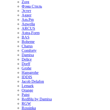
Zorg
Фэма Стиль
Эстет
Agger
Am.Pm
Aqwella
ARCUS
Astra-Form
BAS
Boheme
Charus
Comforty
Damixa
Delice
Dorff
Grohe
Hansgrohe
IDDIS
Jacob Delafon
Lemark
Orange
Paini
RedBlu by Damixa
RGW
Rossinka