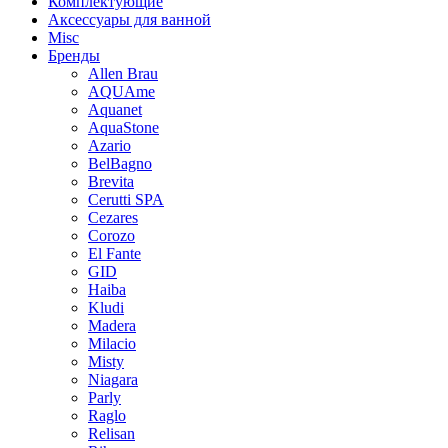
Комплектующие
Аксессуары для ванной
Misc
Бренды
Allen Brau
AQUAme
Aquanet
AquaStone
Azario
BelBagno
Brevita
Cerutti SPA
Cezares
Corozo
El Fante
GID
Haiba
Kludi
Madera
Milacio
Misty
Niagara
Parly
Raglo
Relisan