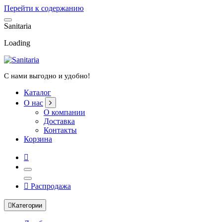
Перейти к содержанию
S
a
n
i
t
a
r
i
a
Loading
С нами выгодно и удобно!
Каталог
О нас
О компании
Доставка
Контакты
Корзина
Распродажа
Категории