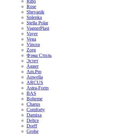
Riho
Rose
Shevanik
Splenka
Stella Polar
VagnerPlast
Vayer
Vega
Vincea
Zorg
Фэма Стиль
Эстет
Agger
Am.Pm
Aqwella
ARCUS
Astra-Form
BAS
Boheme
Charus
Comforty
Damixa
Delice
Dorff
Grohe