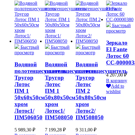
Быстрый
просмотр
Зеркало
Быстрый
Быстрый
Быстрый
El Fante
просмотр
просмотр
просмотр
Лотос 60
СС-000003
Водяной
Водяной
Водяной
полотенцесушитель
полотенцесушитель
полотенцесушитель
4 207,00
₽
Тругор
Тругор
Тругор
В корзину
Лотос
Лотос
Лотос
Add to
ПМ 1
ПМ 1
ПМ 2
wishlist
50x60x50см
50x80x50см
50x80x50см
хром
хром
хром
Лотос1/
Лотос1/
Лотос2/
ПМ506050
ПМ508050
ПМ508050
5 989,30
₽
7 199,28
₽
9 311,00
₽