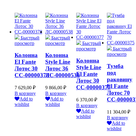
Быстрый
Быстрый
просмотр
просмотр
Быстрый
просмотр
Быстрый
просмотр
Колонна
Колонна
Колонна
El Fante
Style Line
Тумба
Style Line
Лотос 30
Лотос 36
под
El Fante
СС-00000378
ЛС-00000538
раковину
Лотос 30
El Fante
СС-00000377
7 629,00
₽
9 866,00
₽
Лотос 70
В корзину
В корзину
СС-000003
Add to
Add to
6 370,00
₽
wishlist
wishlist
В корзину
Add to
11 304,00
₽
wishlist
В корзину
Add to
wishlist