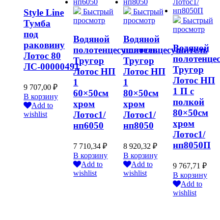
Быстрый
Быстрый
Style Line
просмотр
просмотр
Быстрый
Тумба
просмотр
под
Водяной
Водяной
раковину
Водяной
полотенцесушитель
полотенцесушитель
Лотос 80
полотенце
Тругор
Тругор
ЛС-00000491
Тругор
Лотос НП
Лотос НП
Лотос НП
1
1
9 707,00
₽
1 П с
60×50см
80×50см
В корзину
полкой
хром
хром
Add to
80×50см
Лотос1/
Лотос1/
wishlist
хром
нп6050
нп8050
Лотос1/
нп8050П
7 710,34
₽
8 920,32
₽
В корзину
В корзину
Add to
Add to
9 767,71
₽
wishlist
wishlist
В корзину
Add to
wishlist