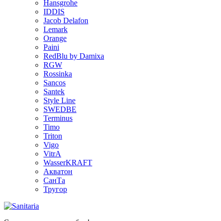
Hansgrohe
IDDIS
Jacob Delafon
Lemark
Orange
Paini
RedBlu by Damixa
RGW
Rossinka
Sancos
Santek
Style Line
SWEDBE
Terminus
Timo
Triton
Vigo
VitrA
WasserKRAFT
Акватон
СанТа
Тругор