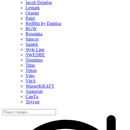
Jacob Delafon
Lemark
Orange
Paini
RedBlu by Damixa
RGW
Rossinka
Sancos
Santek
Style Line
SWEDBE
Terminus
Timo
Triton
Vigo
VitrA
WasserKRAFT
Акватон
СанТа
Тругор