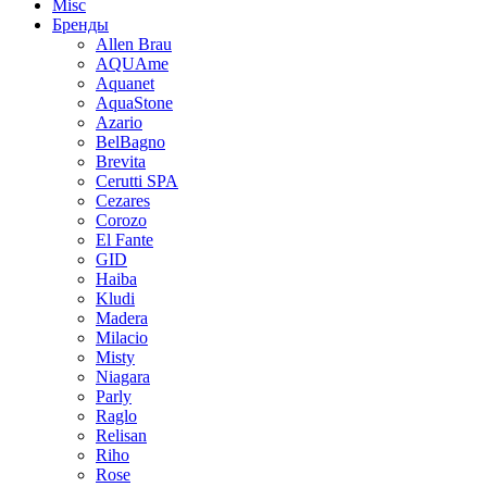
Misc
Бренды
Allen Brau
AQUAme
Aquanet
AquaStone
Azario
BelBagno
Brevita
Cerutti SPA
Cezares
Corozo
El Fante
GID
Haiba
Kludi
Madera
Milacio
Misty
Niagara
Parly
Raglo
Relisan
Riho
Rose