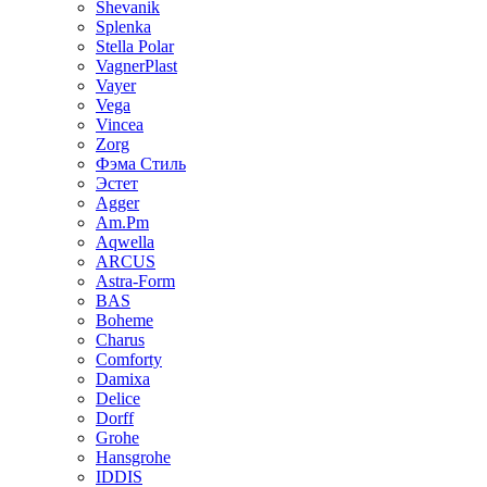
Shevanik
Splenka
Stella Polar
VagnerPlast
Vayer
Vega
Vincea
Zorg
Фэма Стиль
Эстет
Agger
Am.Pm
Aqwella
ARCUS
Astra-Form
BAS
Boheme
Charus
Comforty
Damixa
Delice
Dorff
Grohe
Hansgrohe
IDDIS