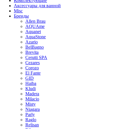
Комплектующие
Аксессуары для ванной
Misc
Бренды
Allen Brau
AQUAme
Aquanet
AquaStone
Azario
BelBagno
Brevita
Cerutti SPA
Cezares
Corozo
El Fante
GID
Haiba
Kludi
Madera
Milacio
Misty
Niagara
Parly
Raglo
Relisan