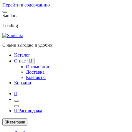
Перейти к содержанию
S
a
n
i
t
a
r
i
a
Loading
С нами выгодно и удобно!
Каталог
О нас
О компании
Доставка
Контакты
Корзина
Распродажа
Категории