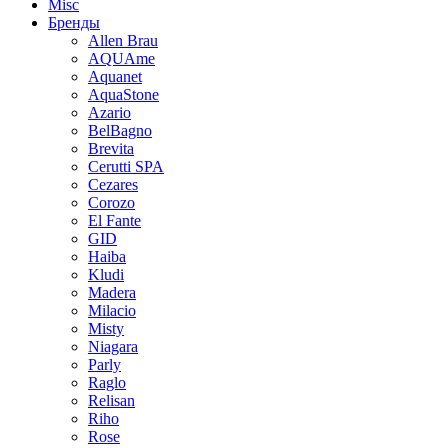
Misc
Бренды
Allen Brau
AQUAme
Aquanet
AquaStone
Azario
BelBagno
Brevita
Cerutti SPA
Cezares
Corozo
El Fante
GID
Haiba
Kludi
Madera
Milacio
Misty
Niagara
Parly
Raglo
Relisan
Riho
Rose