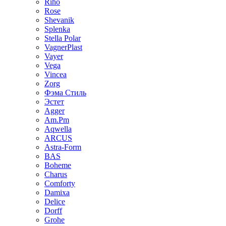
Riho
Rose
Shevanik
Splenka
Stella Polar
VagnerPlast
Vayer
Vega
Vincea
Zorg
Фэма Стиль
Эстет
Agger
Am.Pm
Aqwella
ARCUS
Astra-Form
BAS
Boheme
Charus
Comforty
Damixa
Delice
Dorff
Grohe