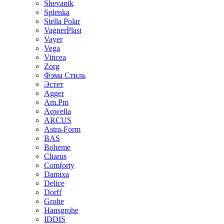
Shevanik
Splenka
Stella Polar
VagnerPlast
Vayer
Vega
Vincea
Zorg
Фэма Стиль
Эстет
Agger
Am.Pm
Aqwella
ARCUS
Astra-Form
BAS
Boheme
Charus
Comforty
Damixa
Delice
Dorff
Grohe
Hansgrohe
IDDIS