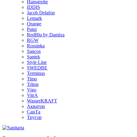
Hansgrohe
IDDIS
Jacob Delafon
Lemark
Orange
Paini
RedBlu by Damixa
RGW
Rossinka
Sancos
Santek
Style Line
SWEDBE
Terminus
Timo
Triton
Vigo
VitrA
WasserKRAFT
Акватон
СанТа
Тругор