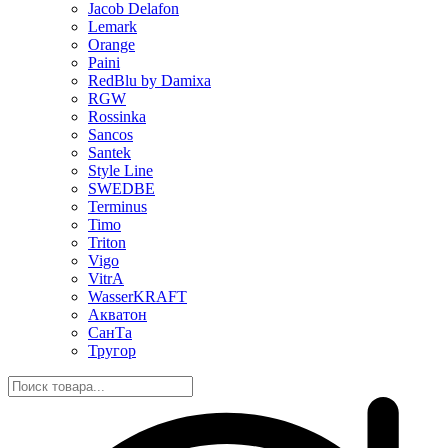
Jacob Delafon
Lemark
Orange
Paini
RedBlu by Damixa
RGW
Rossinka
Sancos
Santek
Style Line
SWEDBE
Terminus
Timo
Triton
Vigo
VitrA
WasserKRAFT
Акватон
СанТа
Тругор