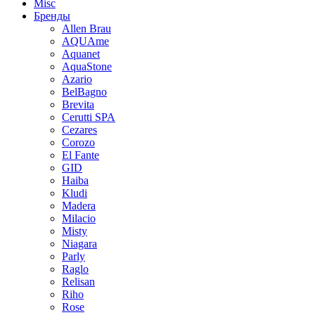
Misc
Бренды
Allen Brau
AQUAme
Aquanet
AquaStone
Azario
BelBagno
Brevita
Cerutti SPA
Cezares
Corozo
El Fante
GID
Haiba
Kludi
Madera
Milacio
Misty
Niagara
Parly
Raglo
Relisan
Riho
Rose