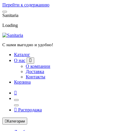
Перейти к содержанию
S
a
n
i
t
a
r
i
a
Loading
С нами выгодно и удобно!
Каталог
О нас
О компании
Доставка
Контакты
Корзина
Распродажа
Категории