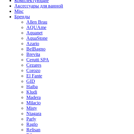
Комплектующие
Аксессуары для ванной
Misc
Бренды
Allen Brau
AQUAme
Aquanet
AquaStone
Azario
BelBagno
Brevita
Cerutti SPA
Cezares
Corozo
El Fante
GID
Haiba
Kludi
Madera
Milacio
Misty
Niagara
Parly
Raglo
Relisan