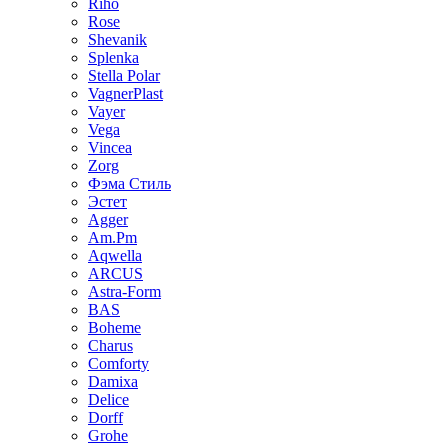
Riho
Rose
Shevanik
Splenka
Stella Polar
VagnerPlast
Vayer
Vega
Vincea
Zorg
Фэма Стиль
Эстет
Agger
Am.Pm
Aqwella
ARCUS
Astra-Form
BAS
Boheme
Charus
Comforty
Damixa
Delice
Dorff
Grohe