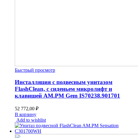
Быстрый просмотр
Инсталляция с подвесным унитазом
FlashClean, с сиденьем микролифт и
клавишей AM.PM Gem IS70238.901701
52 772,00
₽
В корзину
Add to wishlist