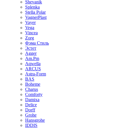
Shevanik
Splenka
Stella Polar
VagnerPlast
Vayer
Vega
Vincea
Zorg
Фэма Стиль
Эстет
Agger
Am.Pm
Aqwella
ARCUS
Astra-Form
BAS
Boheme
Charus
Comforty
Damixa
Delice
Dorff
Grohe
Hansgrohe
IDDIS