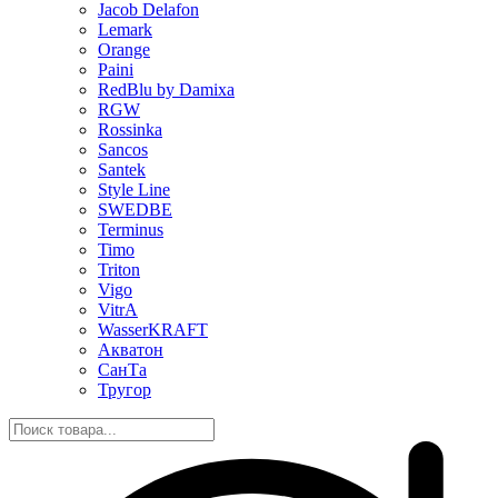
Jacob Delafon
Lemark
Orange
Paini
RedBlu by Damixa
RGW
Rossinka
Sancos
Santek
Style Line
SWEDBE
Terminus
Timo
Triton
Vigo
VitrA
WasserKRAFT
Акватон
СанТа
Тругор