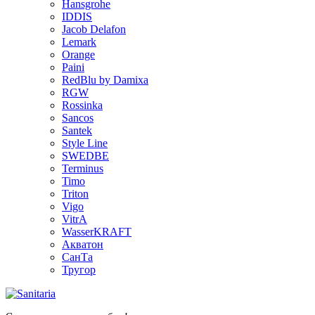
Hansgrohe
IDDIS
Jacob Delafon
Lemark
Orange
Paini
RedBlu by Damixa
RGW
Rossinka
Sancos
Santek
Style Line
SWEDBE
Terminus
Timo
Triton
Vigo
VitrA
WasserKRAFT
Акватон
СанТа
Тругор