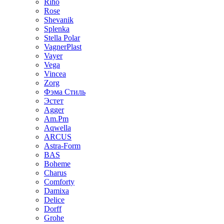
Riho
Rose
Shevanik
Splenka
Stella Polar
VagnerPlast
Vayer
Vega
Vincea
Zorg
Фэма Стиль
Эстет
Agger
Am.Pm
Aqwella
ARCUS
Astra-Form
BAS
Boheme
Charus
Comforty
Damixa
Delice
Dorff
Grohe