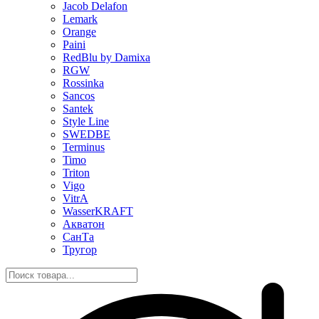
Jacob Delafon
Lemark
Orange
Paini
RedBlu by Damixa
RGW
Rossinka
Sancos
Santek
Style Line
SWEDBE
Terminus
Timo
Triton
Vigo
VitrA
WasserKRAFT
Акватон
СанТа
Тругор