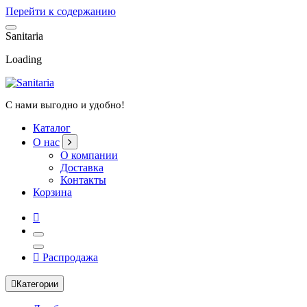
Перейти к содержанию
S
a
n
i
t
a
r
i
a
Loading
С нами выгодно и удобно!
Каталог
О нас
О компании
Доставка
Контакты
Корзина
Распродажа
Категории