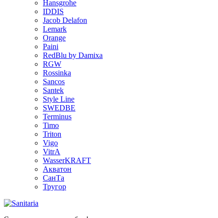
Hansgrohe
IDDIS
Jacob Delafon
Lemark
Orange
Paini
RedBlu by Damixa
RGW
Rossinka
Sancos
Santek
Style Line
SWEDBE
Terminus
Timo
Triton
Vigo
VitrA
WasserKRAFT
Акватон
СанТа
Тругор