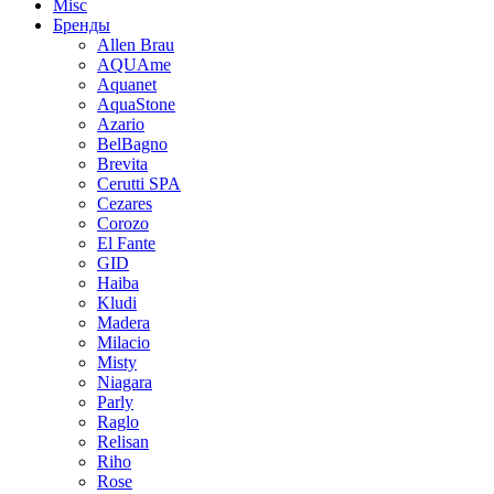
Misc
Бренды
Allen Brau
AQUAme
Aquanet
AquaStone
Azario
BelBagno
Brevita
Cerutti SPA
Cezares
Corozo
El Fante
GID
Haiba
Kludi
Madera
Milacio
Misty
Niagara
Parly
Raglo
Relisan
Riho
Rose