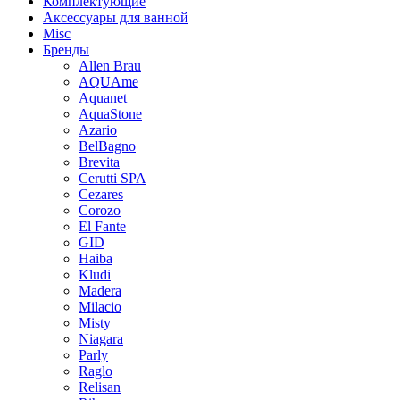
Комплектующие
Аксессуары для ванной
Misc
Бренды
Allen Brau
AQUAme
Aquanet
AquaStone
Azario
BelBagno
Brevita
Cerutti SPA
Cezares
Corozo
El Fante
GID
Haiba
Kludi
Madera
Milacio
Misty
Niagara
Parly
Raglo
Relisan