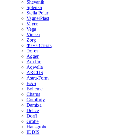
Shevanik
Splenka
Stella Polar
VagnerPlast
Vayer
Vega
Vincea
Zorg
Фэма Стиль
Эстет
Agger
Am.Pm
Aqwella
ARCUS
Astra-Form
BAS
Boheme
Charus
Comforty
Damixa
Delice
Dorff
Grohe
Hansgrohe
IDDIS