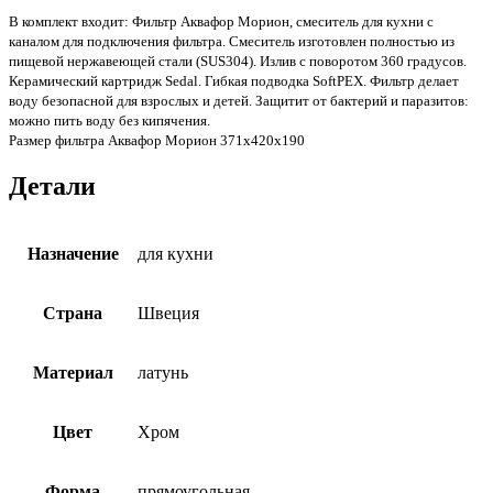
В комплект входит: Фильтр Аквафор Морион, смеситель для кухни с
каналом для подключения фильтра. Смеситель изготовлен полностью из
пищевой нержавеющей стали (SUS304). Излив с поворотом 360 градусов.
Керамический картридж Sedal. Гибкая подводка SoftPEX. Фильтр делает
воду безопасной для взрослых и детей. Защитит от бактерий и паразитов:
можно пить воду без кипячения.
Размер фильтра Аквафор Морион 371х420х190
Детали
Назначение
для кухни
Страна
Швеция
Материал
латунь
Цвет
Хром
Форма
прямоугольная