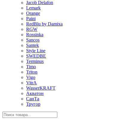
Jacob Delafon
Lemark
Orange
Paini
RedBlu by Damixa
RGW
Rossinka
Sancos
Santek
Style Line
SWEDBE
Terminus
Timo
Triton
Vigo
VitrA
WasserKRAFT
Акватон
СанТа
Тругор