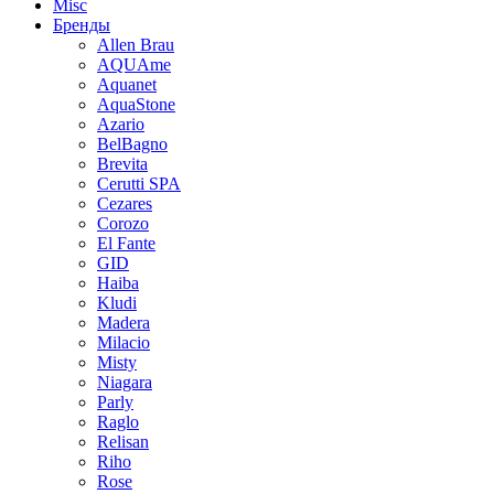
Misc
Бренды
Allen Brau
AQUAme
Aquanet
AquaStone
Azario
BelBagno
Brevita
Cerutti SPA
Cezares
Corozo
El Fante
GID
Haiba
Kludi
Madera
Milacio
Misty
Niagara
Parly
Raglo
Relisan
Riho
Rose