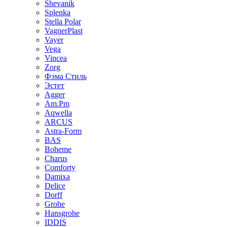
Shevanik
Splenka
Stella Polar
VagnerPlast
Vayer
Vega
Vincea
Zorg
Фэма Стиль
Эстет
Agger
Am.Pm
Aqwella
ARCUS
Astra-Form
BAS
Boheme
Charus
Comforty
Damixa
Delice
Dorff
Grohe
Hansgrohe
IDDIS