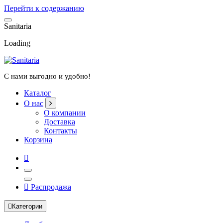
Перейти к содержанию
S
a
n
i
t
a
r
i
a
Loading
С нами выгодно и удобно!
Каталог
О нас
О компании
Доставка
Контакты
Корзина
Распродажа
Категории