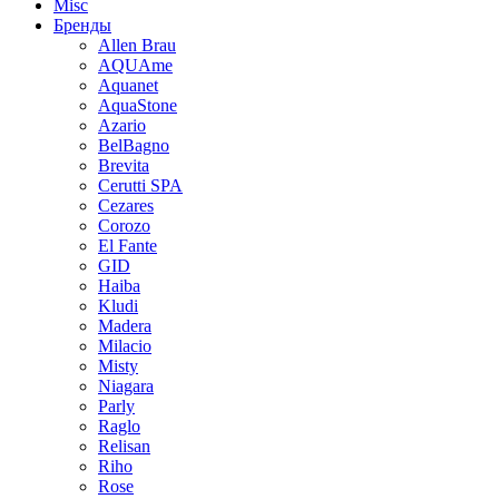
Misc
Бренды
Allen Brau
AQUAme
Aquanet
AquaStone
Azario
BelBagno
Brevita
Cerutti SPA
Cezares
Corozo
El Fante
GID
Haiba
Kludi
Madera
Milacio
Misty
Niagara
Parly
Raglo
Relisan
Riho
Rose