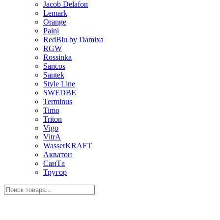
Jacob Delafon
Lemark
Orange
Paini
RedBlu by Damixa
RGW
Rossinka
Sancos
Santek
Style Line
SWEDBE
Terminus
Timo
Triton
Vigo
VitrA
WasserKRAFT
Акватон
СанТа
Тругор