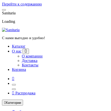
Перейти к содержанию
S
a
n
i
t
a
r
i
a
Loading
С нами выгодно и удобно!
Каталог
О нас
О компании
Доставка
Контакты
Корзина
Распродажа
Категории