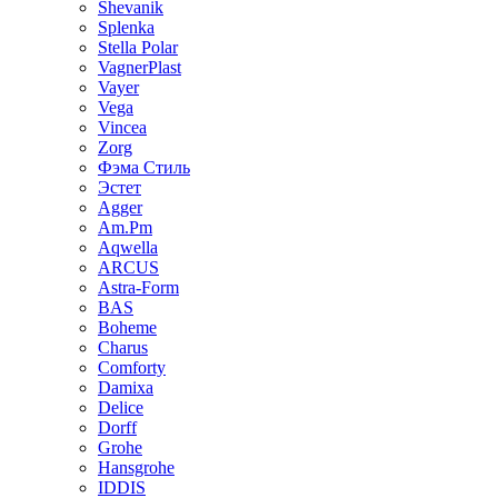
Shevanik
Splenka
Stella Polar
VagnerPlast
Vayer
Vega
Vincea
Zorg
Фэма Стиль
Эстет
Agger
Am.Pm
Aqwella
ARCUS
Astra-Form
BAS
Boheme
Charus
Comforty
Damixa
Delice
Dorff
Grohe
Hansgrohe
IDDIS