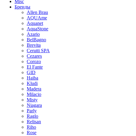
Misc
Бренды
Allen Brau
AQUAme
Aquanet
AquaStone
Azario
BelBagno
Brevita
Cerutti SPA
Cezares
Corozo
El Fante
GID
Haiba
Kludi
Madera
Milacio
Misty
Niagara
Parly
Raglo
Relisan
Riho
Rose