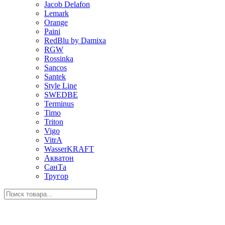
Jacob Delafon
Lemark
Orange
Paini
RedBlu by Damixa
RGW
Rossinka
Sancos
Santek
Style Line
SWEDBE
Terminus
Timo
Triton
Vigo
VitrA
WasserKRAFT
Акватон
СанТа
Тругор