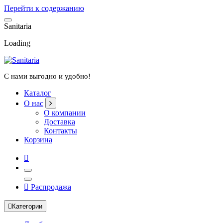
Перейти к содержанию
S
a
n
i
t
a
r
i
a
Loading
С нами выгодно и удобно!
Каталог
О нас
О компании
Доставка
Контакты
Корзина
Распродажа
Категории