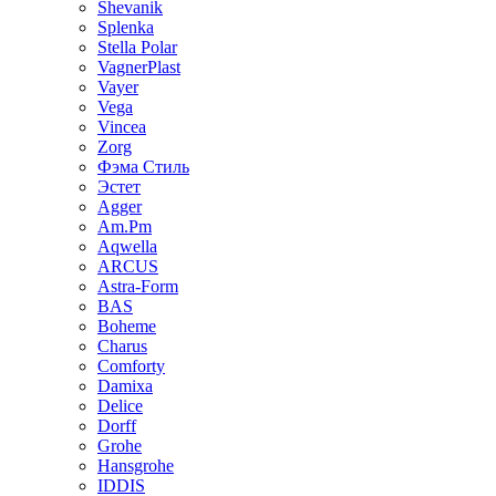
Shevanik
Splenka
Stella Polar
VagnerPlast
Vayer
Vega
Vincea
Zorg
Фэма Стиль
Эстет
Agger
Am.Pm
Aqwella
ARCUS
Astra-Form
BAS
Boheme
Charus
Comforty
Damixa
Delice
Dorff
Grohe
Hansgrohe
IDDIS