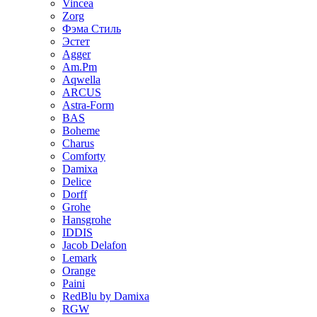
Vincea
Zorg
Фэма Стиль
Эстет
Agger
Am.Pm
Aqwella
ARCUS
Astra-Form
BAS
Boheme
Charus
Comforty
Damixa
Delice
Dorff
Grohe
Hansgrohe
IDDIS
Jacob Delafon
Lemark
Orange
Paini
RedBlu by Damixa
RGW