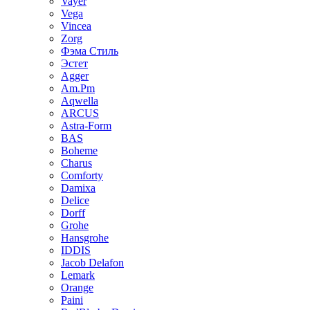
Vayer
Vega
Vincea
Zorg
Фэма Стиль
Эстет
Agger
Am.Pm
Aqwella
ARCUS
Astra-Form
BAS
Boheme
Charus
Comforty
Damixa
Delice
Dorff
Grohe
Hansgrohe
IDDIS
Jacob Delafon
Lemark
Orange
Paini