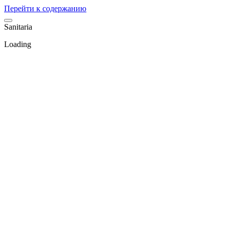
Перейти к содержанию
S
a
n
i
t
a
r
i
a
Loading