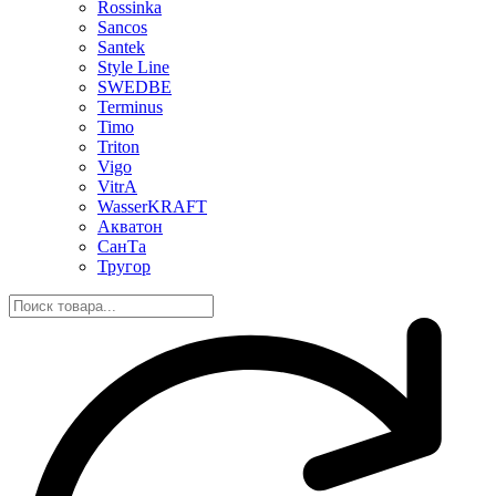
Rossinka
Sancos
Santek
Style Line
SWEDBE
Terminus
Timo
Triton
Vigo
VitrA
WasserKRAFT
Акватон
СанТа
Тругор