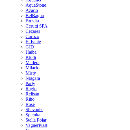
AquaStone
Azario
BelBagno
Brevita
Cerutti SPA
Cezares
Corozo
El Fante
GID
Haiba
Kludi
Madera
Milacio
Misty
Niagara
Parly
Raglo
Relisan
Riho
Rose
Shevanik
Splenka
Stella Polar
VagnerPlast