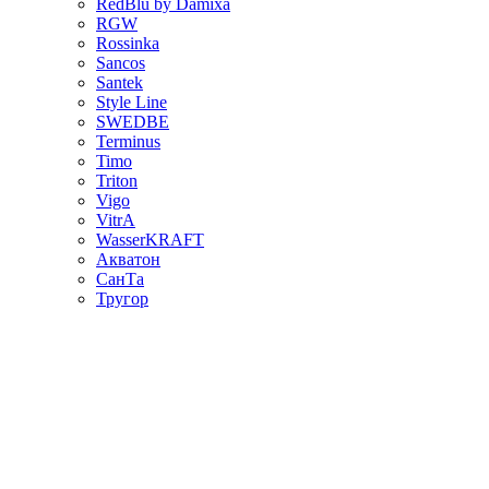
RedBlu by Damixa
RGW
Rossinka
Sancos
Santek
Style Line
SWEDBE
Terminus
Timo
Triton
Vigo
VitrA
WasserKRAFT
Акватон
СанТа
Тругор