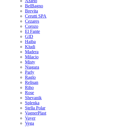
Azario
BelBagno
Brevita
Cerutti SPA
Cezares
Corozo
El Fante
GID
Haiba
Kludi
Madera
Milacio
Misty
Niagara
Parly
Raglo
Relisan
Riho
Rose
Shevanik
Splenka
Stella Polar
VagnerPlast
Vayer
Vega