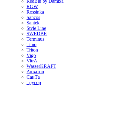
RedBlu by Damixa
RGW
Rossinka
Sancos
Santek
Style Line
SWEDBE
Terminus
Timo
Triton
Vigo
VitrA
WasserKRAFT
Акватон
СанТа
Тругор