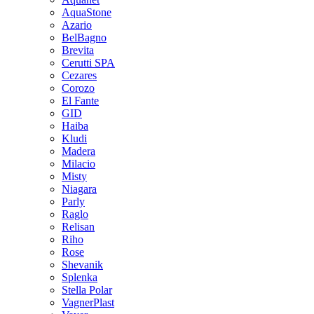
AquaStone
Azario
BelBagno
Brevita
Cerutti SPA
Cezares
Corozo
El Fante
GID
Haiba
Kludi
Madera
Milacio
Misty
Niagara
Parly
Raglo
Relisan
Riho
Rose
Shevanik
Splenka
Stella Polar
VagnerPlast