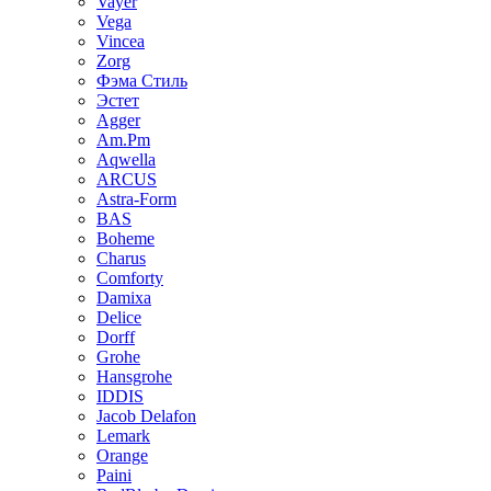
Vayer
Vega
Vincea
Zorg
Фэма Стиль
Эстет
Agger
Am.Pm
Aqwella
ARCUS
Astra-Form
BAS
Boheme
Charus
Comforty
Damixa
Delice
Dorff
Grohe
Hansgrohe
IDDIS
Jacob Delafon
Lemark
Orange
Paini