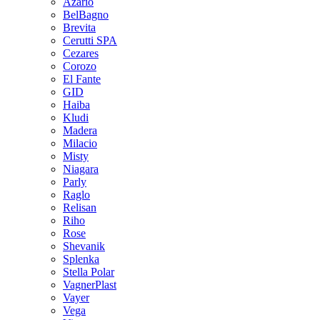
Azario
BelBagno
Brevita
Cerutti SPA
Cezares
Corozo
El Fante
GID
Haiba
Kludi
Madera
Milacio
Misty
Niagara
Parly
Raglo
Relisan
Riho
Rose
Shevanik
Splenka
Stella Polar
VagnerPlast
Vayer
Vega