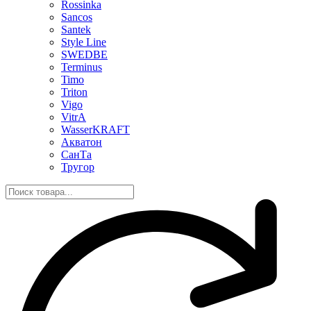
Rossinka
Sancos
Santek
Style Line
SWEDBE
Terminus
Timo
Triton
Vigo
VitrA
WasserKRAFT
Акватон
СанТа
Тругор