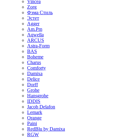
Vincea
Zorg
Фэма Стиль
Эстет
Agger
Am.Pm
Aqwella
ARCUS
Astra-Form
BAS
Boheme
Charus
Comforty
Damixa
Delice
Dorff
Grohe
Hansgrohe
IDDIS
Jacob Delafon
Lemark
Orange
Paini
RedBlu by Damixa
RGW