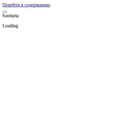
Перейти к содержанию
S
a
n
i
t
a
r
i
a
Loading