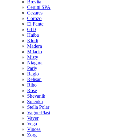
Brevita
Cerutti SPA
Cezares
Corozo
El Fante
GID
Haiba
Kludi
Madera
Milacio
Misty
Niagara
Parly
Raglo
Relisan
Riho
Rose
Shevanik
Splenka
Stella Polar
VagnerPlast
Vayer
Vega
Vincea
Zorg