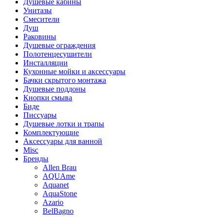
Душевые кабины
Унитазы
Смесители
Душ
Раковины
Душевые ограждения
Полотенцесушители
Инсталляции
Кухонные мойки и аксессуары
Бачки скрытого монтажа
Душевые поддоны
Кнопки смыва
Биде
Писсуары
Душевые лотки и трапы
Комплектующие
Аксессуары для ванной
Misc
Бренды
Allen Brau
AQUAme
Aquanet
AquaStone
Azario
BelBagno