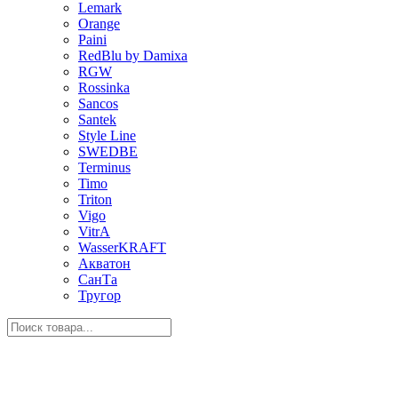
Lemark
Orange
Paini
RedBlu by Damixa
RGW
Rossinka
Sancos
Santek
Style Line
SWEDBE
Terminus
Timo
Triton
Vigo
VitrA
WasserKRAFT
Акватон
СанТа
Тругор