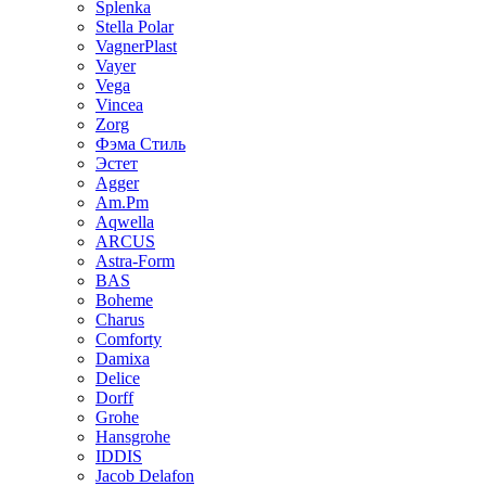
Splenka
Stella Polar
VagnerPlast
Vayer
Vega
Vincea
Zorg
Фэма Стиль
Эстет
Agger
Am.Pm
Aqwella
ARCUS
Astra-Form
BAS
Boheme
Charus
Comforty
Damixa
Delice
Dorff
Grohe
Hansgrohe
IDDIS
Jacob Delafon