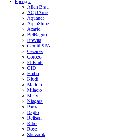
Бренды
Allen Brau
AQUAme
Aquanet
AquaStone
Azario
BelBagno
Brevita
Cerutti SPA
Cezares
Corozo
El Fante
GID
Haiba
Kludi
Madera
Milacio
Misty
Niagara
Parly
Raglo
Relisan
Riho
Rose
Shevanik